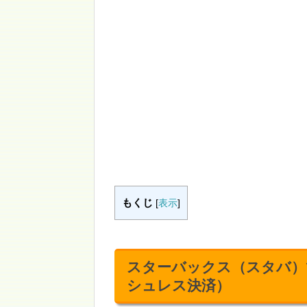
もくじ
[
表示
]
スターバックス（スタバ）
シュレス決済）