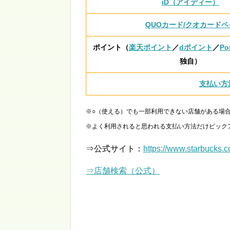
iD（アイディー）
QUOカード/クオカードペ
ポイント（
楽天ポイント
／
dポイント
／
Po
独自）
支払い方
※○（使える）でも一部利用できない店舗がある場
※よく利用されると思われる支払い方法だけピック
⇒公式サイト：
https://www.starbucks.co
⇒店舗検索（公式）