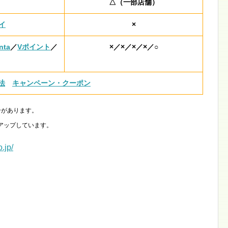
△（一部店舗）
イ
×
nta
／
Vポイント
／
×／×／×／×／○
法
キャンペーン・クーポン
合があります。
アップしています。
.jp/