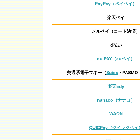
PayPay（ペイペイ）
楽天ペイ
メルペイ（コード決済）
d払い
au PAY（auペイ）
交通系電子マネー（
Suica
・PASMO
楽天Edy
nanaco（ナナコ）
WAON
QUICPay（クイックペイ