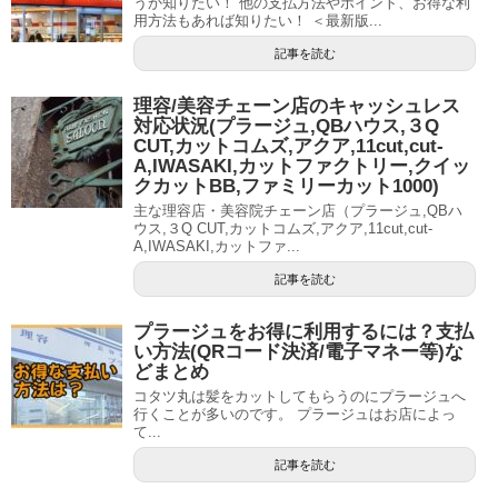
うか知りたい！ 他の支払方法やポイント、お得な利
用方法もあれば知りたい！ ＜最新版...
記事を読む
理容/美容チェーン店のキャッシュレス
対応状況(プラージュ,QBハウス,３Q
CUT,カットコムズ,アクア,11cut,cut-
A,IWASAKI,カットファクトリー,クイッ
クカットBB,ファミリーカット1000)
主な理容店・美容院チェーン店（プラージュ,QBハ
ウス,３Q CUT,カットコムズ,アクア,11cut,cut-
A,IWASAKI,カットファ...
記事を読む
プラージュをお得に利用するには？支払
い方法(QRコード決済/電子マネー等)な
どまとめ
コタツ丸は髪をカットしてもらうのにプラージュへ
行くことが多いのです。 プラージュはお店によっ
て...
記事を読む