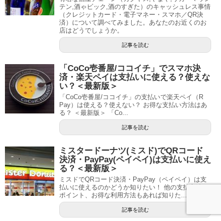
テン,酒ゃビック,酒のすぎた）のキャッシュレス事情
（クレジットカード・電子マネー・スマホ／QR決
済）について調べてみました。あなたのお近くのお
店はどうでしょうか。
記事を読む
「CoCo壱番屋/ココイチ」でスマホ決
済・楽天ペイは支払いに使える？使えな
い？＜最新版＞
「CoCo壱番屋/ココイチ」の支払いで楽天ペイ（R
Pay）は使える？使えない？ お得な支払い方法はあ
る？ ＜最新版＞ 「Co...
記事を読む
ミスタードーナツ(ミスド)でQRコード
決済・PayPay(ペイペイ)は支払いに使え
る？＜最新版＞
ミスドでQRコード決済・PayPay（ペイペイ）は支
払いに使えるのかどうか知りたい！ 他の支払方法や
ポイント、お得な利用方法もあれば知りた...
記事を読む