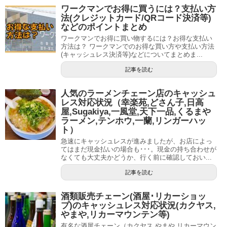
ワークマンでお得に買うには？支払い方
法(クレジットカード/QRコード決済等)
などのポイントまとめ
ワークマンでお得に買い物するには？お得な支払い
方法は？ ワークマンでのお得な買い方や支払い方法
(キャッシュレス決済等)などについてまとめま...
記事を読む
人気のラーメンチェーン店のキャッシュ
レス対応状況（幸楽苑,どさん子,日高
屋,Sugakiya,一風堂,天下一品,くるまや
ラーメン,テンホウ,一蘭,リンガーハッ
ト）
急速にキャッシュレスが進みましたが、お店によっ
てはまだ現金払いの場合も･･･。現金の持ち合わせが
なくても大丈夫かどうか、行く前に確認しておい...
記事を読む
酒類販売チェーン(酒屋･リカーショッ
プ)のキャッシュレス対応状況(カクヤス,
やまや,リカーマウンテン等)
有名な酒屋チェーン（カクヤス,やまや,リカーマウン