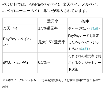
やよい軒では、PayPay(ペイペイ)、楽天ペイ、メルペイ、
auペイ(エーユーペイ)、d払いが導入されています。
還元率
条件
楽天ペイ
1.5%還元率
チャージ払い＜
詳細
＞
PayPayカードを設定
PayPay（ペイペ
最大1.5%還元率
したPayPayクレジッ
イ）
ト払い＜
詳細
＞
それぞれの還元率は利
d払い・au PAY
0.5%～
用するクレジットカー
ド次第
※基本的に、クレジットカードは年会費無料もしくは実質無料にできるもので
検討