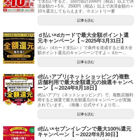
で支払いすると、1回の会計1000円（税込）以上で決
済金額の＋5％、2500円（税込）以上で決済金額の＋
10％還元してもらえます。※エントリー要
記事を読む
ｄ払い×dカードで最大全額ポイント還
元キャンペーン【～2025年3月31日】
d払い（dカード支払い ）で条件を達成すると最大全
額ポイント還元のキャンペーンですよ～ dカー...
記事を読む
d払いアプリ(ネットショッピング)複数
店舗利用で最大全額還元の抽選キャンペ
ーン【～2024年8月18日】
d払いアプリ（ネットショッピング）で、複数店舗利
用すると抽選で最大全額還元のキャンペーンが実施
されています。 （画像：公式サイトより引...
記事を読む
d払い×セブンイレブンで最大100%還元
キャンペーン【～2022年9月30日】