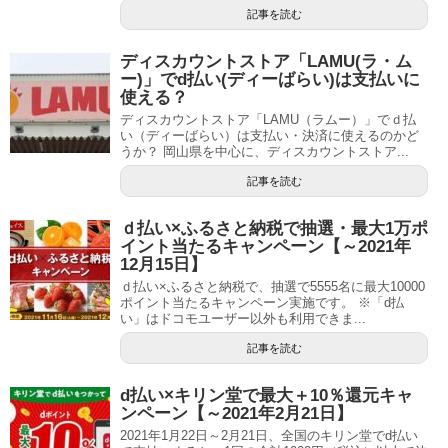
記事を読む
ディスカウントストア「LAMU(ラ・ム
ー)」でd払い(ディーばらい)は支払いに
使える？
ディスカウントストア「LAMU（ラムー）」でｄ払
い（ディーばらい）は支払い・決済に使えるのかど
うか？ 岡山県を中心に、ディスカウントストア...
記事を読む
ｄ払い×ふるさと納税で抽選・最大1万ポ
イント当たるキャンペーン【～2021年
12月15日】
ｄ払い×ふるさと納税で、抽選で5555名に最大10000
ポイント当たるキャンペーン実施です。 ※「d払
い」はドコモユーザー以外も利用できま...
記事を読む
d払い×キリン堂で最大＋10％還元キャ
ンペーン【～2021年2月21日】
2021年1月22日～2月21日、全国のキリン堂でd払い