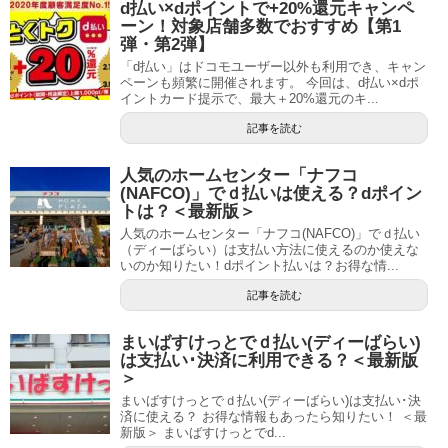
d払い×dポイントで+20%還元キャンペ
ーン！対象店舗多数でおすすめ【第1
弾・第2弾】
「d払い」はドコモユーザー以外も利用でき、キャン
ペーンも頻繁に開催されます。 今回は、d払い×dポ
イントカード提示で、最大＋20%還元のキ...
記事を読む
人気のホームセンター「ナフコ
(NAFCO)」でｄ払いは使える？dポイン
トは？＜最新版＞
人気のホームセンター「ナフコ(NAFCO)」でｄ払い
（ディーばらい）は支払い方法に使えるのか使えな
いのか知りたい！dポイント払いは？お得な情...
記事を読む
まいばすけっとでｄ払い(ディーばらい)
は支払い･決済に利用できる？＜最新版
＞
まいばすけっとでｄ払い(ディーばらい)は支払い･決
済に使える？ お得な情報もあったら知りたい！ ＜最
新版＞ まいばすけっとでd...