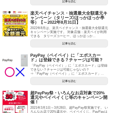
記事を読む
楽天ペイチャンス・抽選最大全額還元キ
ャンペーン（タリーズ/ほっかほっか亭
等）【～2022年8月31日】
2022年8月は、楽天ペイチャンス・抽選最大全額還元
キャンペーン実施です。 対象店舗：楽天ペイが利用
できる タリーズコーヒー、ほっかほっか...
記事を読む
PayPay（ペイペイ）に「エポスカー
ド」は登録できる？チャージは可能？
「PayPay（ペイペイ）」に「エポスカード」は登録
できない？チャージは可能じゃないの？
⇒「PayPay（ペイペイ）」に「エポスカード」...
記事を読む
超PayPay祭・いろんなお店対象で20%
還元やペイペイくじ等のキャンペーン開
催！
2021年3月1日～3月28日、超PayPay祭実施です。 い
ろんなお店で20%還元や、ペイペイくじ、PayPayは