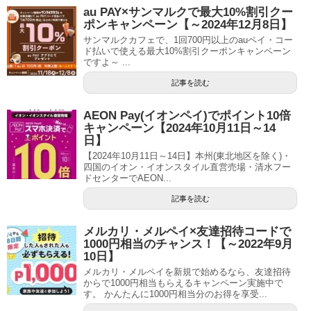
au PAY×サンマルクで最大10%割引クー
ポンキャンペーン【～2024年12月8日】
サンマルクカフェで、1回700円以上のauペイ・コー
ド払いで使える最大10%割引クーポンキャンペーン
ですよ～ ...
記事を読む
AEON Pay(イオンペイ)でポイント10倍
キャンペーン【2024年10月11日～14
日】
【2024年10月11日～14日】本州(東北地区を除く)・
四国のイオン・イオンスタイル直営売場・清水フー
ドセンターでAEON...
記事を読む
メルカリ・メルペイ×友達招待コードで
1000円相当のチャンス！【～2022年9月
10日】
メルカリ・メルペイを新規で始めるなら、友達招待
からで1000円相当もらえるキャンペーン実施中で
す。 かんたんに1000円相当分のお得を享受...