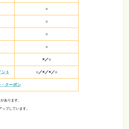
○
○
○
○
×／○
イント
○／×／×／○
ン・クーポン
合があります。
アップしています。