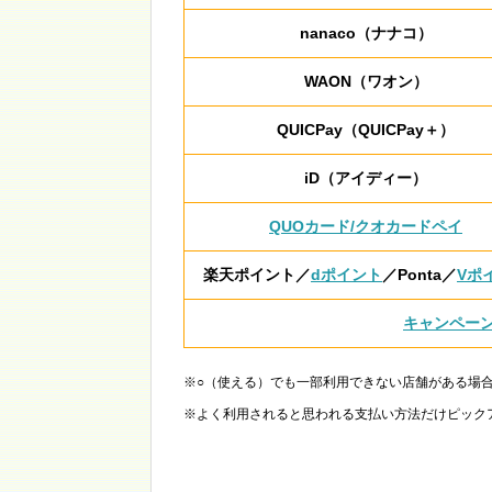
nanaco（ナナコ）
WAON（ワオン）
QUICPay（QUICPay＋）
iD（アイディー）
QUOカード/クオカードペイ
楽天ポイント／
dポイント
／Ponta／
Vポ
キャンペー
※○（使える）でも一部利用できない店舗がある場
※よく利用されると思われる支払い方法だけピック