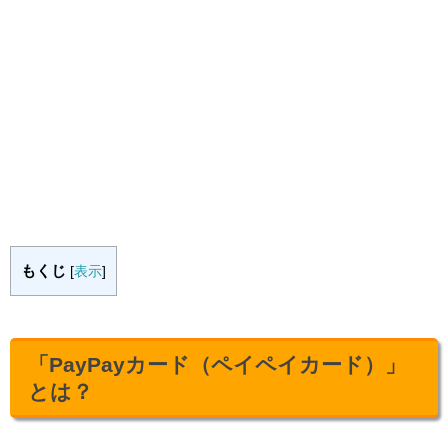
もくじ
[
表示
]
「PayPayカード（ペイペイカード）」
とは？