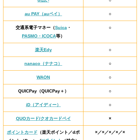
au PAY（auペイ）
○
交通系電子マネー（
Suica
・
○
PASMO・ICOCA
等）
楽天Edy
○
nanaco（ナナコ）
○
WAON
○
QUICPay（QUICPay＋）
○
iD（アイディー）
○
QUOカード/クオカードペイ
×
ポイントカード
（楽天ポイント／dポ
×／×／×／×／×