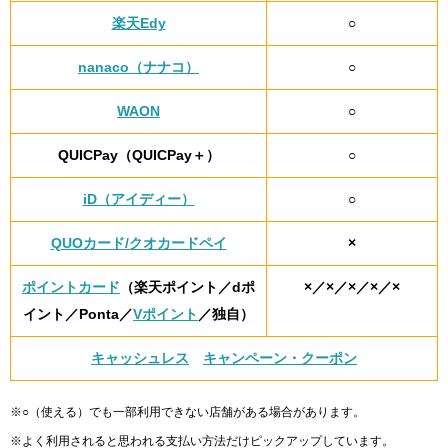
楽天Edy
○
nanaco（ナナコ）
○
WAON
○
QUICPay（QUICPay＋）
○
iD（アイディー）
○
QUOカード/クオカードペイ
×
ポイントカード
（楽天ポイント／dポ
×／×／×／×／×
イント／Ponta／
Vポイント
／独自）
キャッシュレス
キャンペーン・クーポン
※○（使える）でも一部利用できない店舗がある場合があります。
※よく利用されると思われる支払い方法だけピックアップしています。