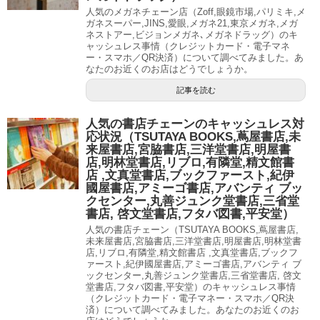
人気のメガネチェーン店（Zoff,眼鏡市場,パリミキ,メ
ガネスーパー,JINS,愛眼,メガネ21,東京メガネ,メガ
ネストアー,ビジョンメガネ､メガネドラッグ）のキ
ャッシュレス事情（クレジットカード・電子マネ
ー・スマホ／QR決済）について調べてみました。あ
なたのお近くのお店はどうでしょうか。
記事を読む
人気の書店チェーンのキャッシュレス対
応状況（TSUTAYA BOOKS,蔦屋書店,未
来屋書店,宮脇書店,三洋堂書店,明屋書
店,明林堂書店,リブロ,有隣堂,精文館書
店 ,文真堂書店,ブックファースト,紀伊
國屋書店,アミーゴ書店,アバンティ ブッ
クセンター,丸善ジュンク堂書店,三省堂
書店, 啓文堂書店,フタバ図書,平安堂）
人気の書店チェーン（TSUTAYA BOOKS,蔦屋書店,
未来屋書店,宮脇書店,三洋堂書店,明屋書店,明林堂書
店,リブロ,有隣堂,精文館書店 ,文真堂書店,ブックフ
ァースト,紀伊國屋書店,アミーゴ書店,アバンティ ブ
ックセンター,丸善ジュンク堂書店,三省堂書店, 啓文
堂書店,フタバ図書,平安堂）のキャッシュレス事情
（クレジットカード・電子マネー・スマホ／QR決
済）について調べてみました。あなたのお近くのお