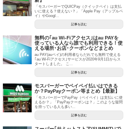
新】
「モスバーガーでQUICPay（クイックペイ）は支払
いに使える？使えない？」「Apple Pay（アップルペ
イ）やGoogl...
記事を読む
無料の｢au Wi-Fiアクセス｣はau PAYを
使っている人なら誰でも利用できる！使
える場所･お店･クーポンなどまとめ
au PAY(auペイ)の利用者ならだれでも無料で使える
｢au Wi-Fiアクセス｣サービスが2020年9月1日からス
タートしました。 こ...
記事を読む
モスバーガーでペイペイ払いはできる
か？PayPayクーポン等まとめ【最新】
「モスバーガーでPayPay（ペイペイ）は支払いに使
えるか？」「PayPayクーポンは？」このような疑問
を持っている人も多い...
記事を読む
スーパー｢サミットストア(SUMMIT)｣で