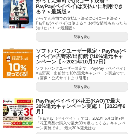
がってん寿司でQRコード決済・
PayPay(ペイペイ)は支払いに利用でき
る？＜最新版＞
がってん寿司での支払い･決済にQRコード決済・
PayPay(ペイペイ)は使える？ お得な情報もあったら
知りたい！ ＜最新版＞ ...
記事を読む
ソフトバンクユーザー限定・PayPay(ペ
イペイ)×吉野家/出前館で10%還元キャ
ンペーン【～2021年10月17日】
ソフトバンクユーザー限定で、PayPay（ペイペイ）
×吉野家・出前館で10%還元キャンペーン実施です。
（画像：公式サイトより引用） ...
記事を読む
PayPay(ペイペイ)×花王(KAO)で最大
30%還元キャンペーン実施！【2023年6
月】
「PayPay（ペイペイ）」では、2023年6月は第7弾
「花王商品の購入で最大30％戻ってくる」キャンペ
ーン実施です。 最大30％還元はな...