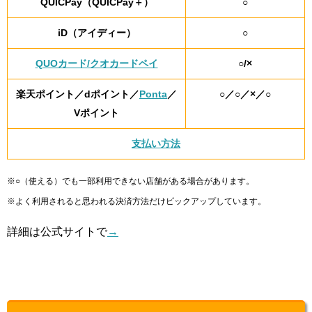
QUICPay（QUICPay＋）
○
iD（アイディー）
○
QUOカード/クオカードペイ
○/×
楽天ポイント／dポイント／
Ponta
／
○／○／×／○
Vポイント
支払い方法
※○（使える）でも一部利用できない店舗がある場合があります。
※よく利用されると思われる決済方法だけピックアップしています。
詳細は公式サイトで
→