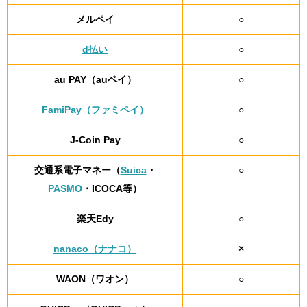
メルペイ
○
d払い
○
au PAY（auペイ）
○
FamiPay（ファミペイ）
○
J-Coin Pay
○
交通系電子マネー（
Suica
・
○
PASMO
・ICOCA等）
楽天Edy
○
nanaco（ナナコ）
×
WAON（ワオン）
○