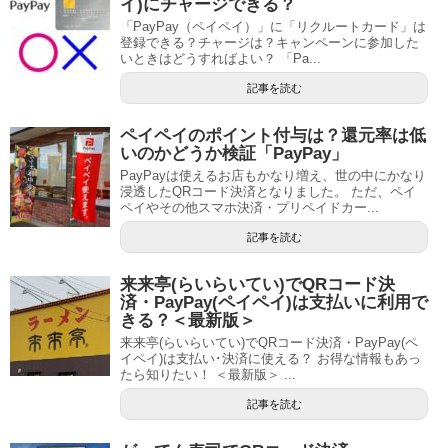
イ)にチャージできる？
「PayPay（ペイペイ）」に「リクルートカード」は
登録できる？チャージは？キャンペーンに参加した
いときはどうすればよい？ 「Pa...
記事を読む
ペイペイのポイント付与は？還元率は低
いのかどうか検証「PayPay」
PayPayは使えるお店もかなり増え、世の中にかなり
浸透したQRコード決済となりました。 ただ、ペイ
ペイやその他スマホ決済・プリペイドカー...
記事を読む
来来亭(らいらいてい)でQRコード決
済・PayPay(ペイペイ)は支払いに利用で
きる？＜最新版＞
来来亭(らいらいてい)でQRコード決済・PayPay(ペ
イペイ)は支払い･決済に使える？ お得な情報もあっ
たら知りたい！ ＜最新版＞ ...
記事を読む