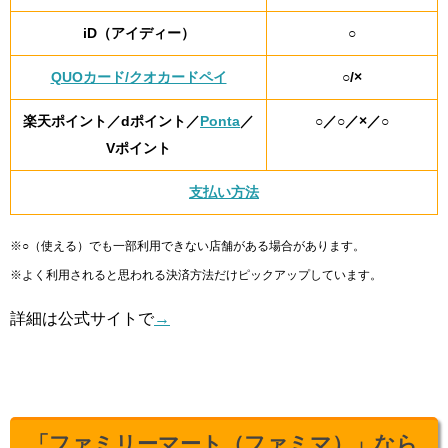
iD（アイディー）
○
QUOカード/クオカードペイ
○/×
楽天ポイント／dポイント／
Ponta
／
○／○／×／○
Vポイント
支払い方法
※○（使える）でも一部利用できない店舗がある場合があります。
※よく利用されると思われる決済方法だけピックアップしています。
詳細は公式サイトで
→
「ファミリーマート（ファミマ）」なら