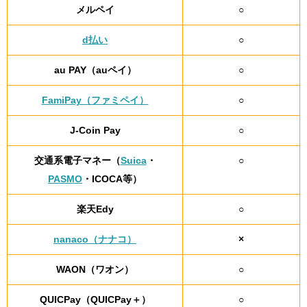
メルペイ
○
d払い
○
au PAY（auペイ）
○
FamiPay（ファミペイ）
○
J-Coin Pay
○
交通系電子マネー（
Suica
・
○
PASMO
・ICOCA等）
楽天Edy
○
nanaco（ナナコ）
×
WAON（ワオン）
○
QUICPay（QUICPay＋）
○