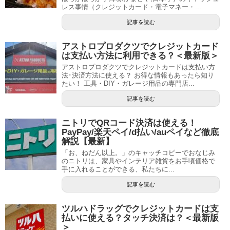
レス事情（クレジットカード・電子マネー・...
記事を読む
アストロプロダクツでクレジットカード
は支払い方法に利用できる？＜最新版＞
アストロプロダクツでクレジットカードは支払い方
法･決済方法に使える？ お得な情報もあったら知り
たい！ 工具・DIY・ガレージ用品の専門店...
記事を読む
ニトリでQRコード決済は使える！
PayPay/楽天ペイ/d払い/auペイなど徹底
解説【最新】
「お、ねだん以上。」のキャッチコピーでおなじみ
のニトリは、家具やインテリア雑貨をお手頃価格で
手に入れることができる、私たちに...
記事を読む
ツルハドラッグでクレジットカードは支
払いに使える？タッチ決済は？＜最新版
＞