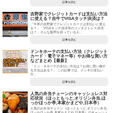
記事を読む
吉野家でクレジットカードは支払い方法
に使える？吉牛でVISAタッチ決済は？
「牛丼の吉野家でクレジットカードは支払いに使え
る？」「VISAタッチ決済等のコンタクトレス決済
は？」そんな疑問を持っている人...
記事を読む
ドンキホーテの支払い方法（クレジット
カード・電子マネー等）やお得な買い方
などまとめ【最新】
「ドン・キホーテの支払い方法は？お得に買い物す
る方法はある？」 この記事では、ドンキの支払い
方...
記事を読む
人気の弁当チェーンのキャッシュレス対
応状況（ほっともっと,オリジン弁当,ほ
っかほっか亭,本家かまどや,日本亭）
人気のお弁当チェーン（ほっともっと,オリジン弁当,
ほっかほっか亭,本家かまどや,日本亭）のキャッシュ