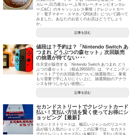
カレー,日乃屋カレー,上等カレー,チャンピオンカレ
ー,C&C）のキャッシュレス事情（クレジットカー
ド・電子マネー・スマホ／QR決済）について調べて
みました。あなたのお近くのお店はどうでしょう
か。
記事を読む
値段は？予約は？「Nintendo Switch あ
つまれ どうぶつの森セット」次回販売
の抽選が待てない･･･
任天堂が販売する「Nintendo Switch あつまれ どう
ぶつの森セット」（税込39556円）は、マイニンテン
ドーストアでの次回販売がついに抽選販売に。巣篭
もり需要で手に入りにくい上に、抽選開始のアナウ
ンスを待つしかない状態に。
記事を読む
セカンドストリートでクレジットカード
払い！支払い方法を賢く使ってお得にシ
ョッピング【最新】
セカンドストリートは、幅広いジャンルのリユース
品が揃う人気のショップ。この記事では、セカスト
でのクレジットカード払いを解説し、支払い方法を