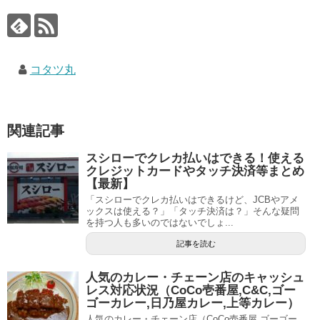
コタツ丸
関連記事
スシローでクレカ払いはできる！使える
クレジットカードやタッチ決済等まとめ
【最新】
「スシローでクレカ払いはできるけど、JCBやアメ
ックスは使える？」「タッチ決済は？」そんな疑問
を持つ人も多いのではないでしょ...
記事を読む
人気のカレー・チェーン店のキャッシュ
レス対応状況（CoCo壱番屋,C&C,ゴー
ゴーカレー,日乃屋カレー,上等カレー）
人気のカレー・チェーン店（CoCo壱番屋,ゴーゴー