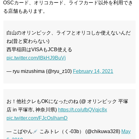
OSCカード、オリコカード、ライフカード以外を利用でき
る店舗もあります。
白山のオリンピック、ライフとオリコしか使えないんだ
ね(昔と変わらない)
西早稲田はVISAもJCB使える
pic.twitter.com/lBkHJ9BuVj
— ryu mizushima (@ryu_z10)
February 14, 2021
お！他社クレもOKになったのね (@ オリンピック 平塚
店 in 平塚市, 神奈川県)
https://t.co/ufbQVqjc8x
pic.twitter.com/FJcOslhamD
— こばやん
こみトレ（く-03b） (@chikuwa328)
May