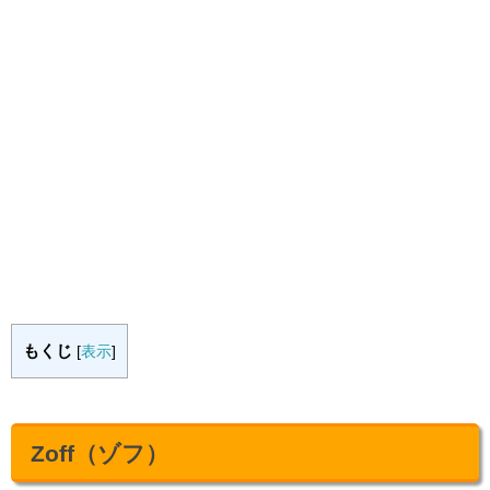
もくじ
[
表示
]
Zoff（ゾフ）