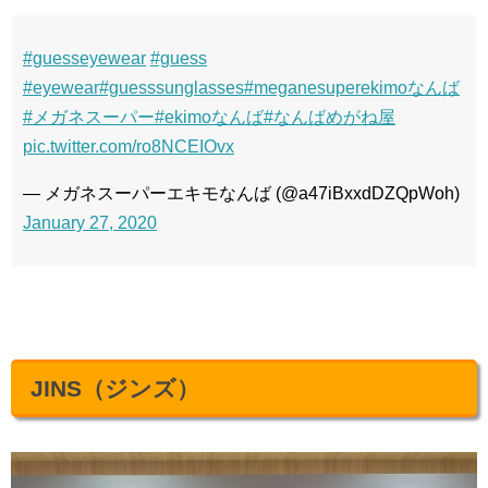
#guesseyewear
#guess
#eyewear
#guesssunglasses
#meganesuperekimoなんば
#メガネスーパー
#ekimoなんば
#なんばめがね屋
pic.twitter.com/ro8NCEIOvx
— メガネスーパーエキモなんば (@a47iBxxdDZQpWoh)
January 27, 2020
JINS（ジンズ）