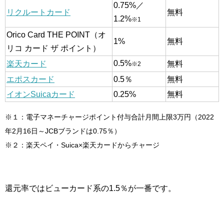
0.75%／
リクルートカード
無料
1.2%
※1
Orico Card THE POINT（オ
1%
無料
リコ カード ザ ポイント）
0.5%
楽天カード
無料
※2
エポスカード
0.5％
無料
イオンSuicaカード
0.25%
無料
※１：電子マネーチャージポイント付与合計月間上限3万円（2022
年2月16日～JCBブランドは0.75％）
※２：楽天ペイ・Suica×楽天カードからチャージ
還元率ではビューカード系の1.5％が一番です。