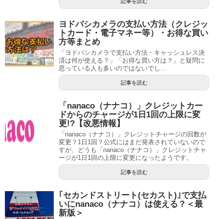
記事を読む
ヨドバシカメラの支払い方法（クレジッ
トカード・電子マネー等）・お得な買い
方等まとめ
「ヨドバシカメラで支払い方法・キャッシュレス決
済は何が使える？」「お得な買い方は？」と疑問に
思っている人も多いのではないでし...
記事を読む
「nanaco（ナナコ）」クレジットカー
ドからのチャージが1日1回の上限に変
更!?【改悪情報】
「nanaco（ナナコ）」クレジットチャージの回数が
変更？1日1回？公式にはまだ発表されていないので
すが、どうも「nanaco（ナナコ）」クレジットチャ
ージが1日1回の上限に変更になったようです。
記事を読む
｢セカンドストリート(セカスト)｣で支払
いにnanaco（ナナコ）は使える？＜最
新版＞