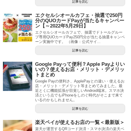
記事を読む
エクセルシオールカフェ・抽選で250円
分のQUOカードPayが当たるキャンペー
ン【～2022年5月29日】
エクセルシオールカフェで、抽選でドトールグルー
プ専用QUOカードPay250円分が当たる抽選キャンペ
ーン実施中です。 （画像：公式サイ...
記事を読む
Google Payって便利？Apple Payよりい
いの？使えるお店・メリット・デメリッ
トまとめ
Google Payの便利さ、ApplePayとの違い・使えるお
店・メリット・デメリット等まとめてみました。最
近とくに機能拡張が目覚しいAndroid端末。スマホ決
済という点でもiPhoneをしのぐ時代がそこまで来て
いるのかもしれません。
記事を読む
楽天ペイが使えるお店の一覧＜最新版＞
楽天が運営するQRコード決済・スマホ決済の楽天ペ