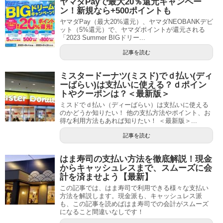
ヤマダPayで最大20％還元キャンペー
ン！新規なら+500ポイントも
ヤマダPay（最大20%還元）、ヤマダNEOBANKデビ
ット（5%還元）で、ヤマダポイントが還元される
「2023 Summer BIGドリー...
記事を読む
ミスタードーナツ(ミスド)でｄ払い(ディ
ーばらい)は支払いに使える？ｄポイン
トやクーポンは？＜最新版＞
ミスドでｄ払い（ディーばらい）は支払いに使える
のかどうか知りたい！ 他の支払方法やポイント、お
得な利用方法もあれば知りたい！ ＜最新版＞...
記事を読む
はま寿司の支払い方法を徹底解説！現金
からキャッシュレスまで、スムーズに会
計を済ませよう【最新】
この記事では、はま寿司で利用できる様々な支払い
方法を解説します。現金派も、キャッシュレス派
も、この記事を読めばはま寿司での会計がスムーズ
になること間違いなしです！