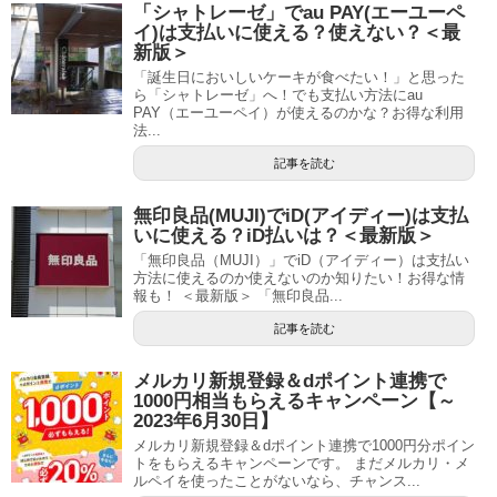
「シャトレーゼ」でau PAY(エーユーペ
イ)は支払いに使える？使えない？＜最
新版＞
「誕生日においしいケーキが食べたい！」と思った
ら「シャトレーゼ」へ！でも支払い方法にau
PAY（エーユーペイ）が使えるのかな？お得な利用
法...
記事を読む
無印良品(MUJI)でiD(アイディー)は支払
いに使える？iD払いは？＜最新版＞
「無印良品（MUJI）」でiD（アイディー）は支払い
方法に使えるのか使えないのか知りたい！お得な情
報も！ ＜最新版＞ 「無印良品...
記事を読む
メルカリ新規登録＆dポイント連携で
1000円相当もらえるキャンペーン【～
2023年6月30日】
メルカリ新規登録＆dポイント連携で1000円分ポイン
トをもらえるキャンペーンです。 まだメルカリ・メ
ルペイを使ったことがないなら、チャンス...