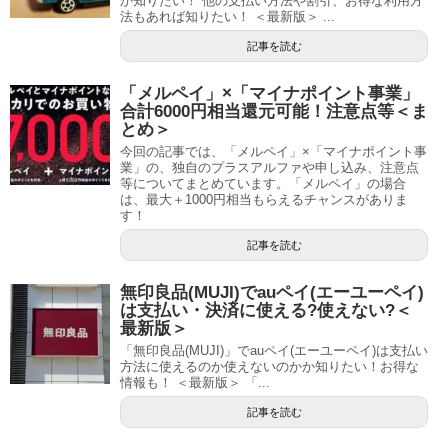
か知りたい！ 他の支払い方法や割引、お得な利用方
法もあれば知りたい！ ＜最新版＞ ...
記事を読む
「メルペイ」×「マイナポイント事業」
合計6000円相当還元可能！注意点等＜ま
とめ＞
今回の記事では、「メルペイ」×「マイナポイント事
業」の、独自のプラスアルファや申し込み、注意点
等についてまとめています。「メルペイ」の場合
は、最大＋1000円相当もらえるチャンスがありま
す！
記事を読む
無印良品(MUJI)でauペイ(エーユーペイ)
は支払い・決済に使える?使えない?＜
最新版＞
「無印良品(MUJI)」でauペイ(エーユーペイ)は支払い
方法に使えるのか使えないのかか知りたい！お得な
情報も！ ＜最新版＞ 「...
記事を読む