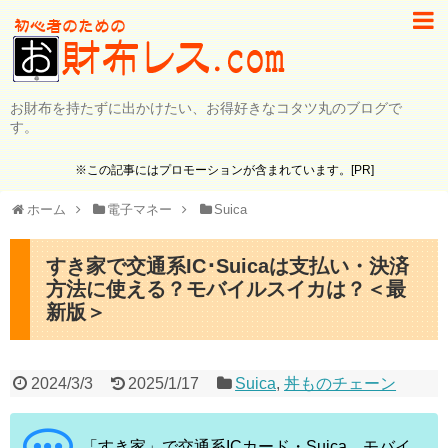
お財布を持たずに出かけたい、お得好きなコタツ丸のブログで
す。
※この記事にはプロモーションが含まれています。[PR]
ホーム
電子マネー
Suica
すき家で交通系IC･Suicaは支払い・決済
方法に使える？モバイルスイカは？＜最
新版＞
2024/3/3
2025/1/17
Suica
,
丼ものチェーン
「すき家」で交通系ICカード・Suica、モバイ