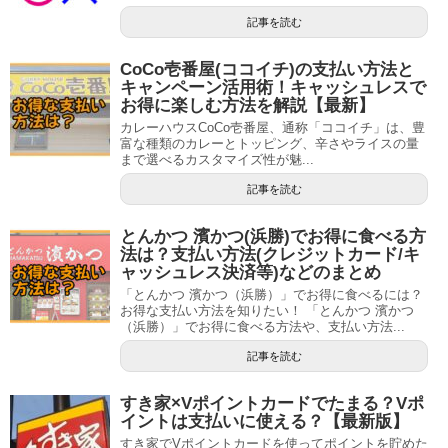
記事を読む
CoCo壱番屋(ココイチ)の支払い方法と
キャンペーン活用術！キャッシュレスで
お得に楽しむ方法を解説【最新】
カレーハウスCoCo壱番屋、通称「ココイチ」は、豊
富な種類のカレーとトッピング、辛さやライスの量
まで選べるカスタマイズ性が魅...
記事を読む
とんかつ 濱かつ(浜勝)でお得に食べる方
法は？支払い方法(クレジットカード/キ
ャッシュレス決済等)などのまとめ
「とんかつ 濱かつ（浜勝）」でお得に食べるには？
お得な支払い方法を知りたい！ 「とんかつ 濱かつ
（浜勝）」でお得に食べる方法や、支払い方法...
記事を読む
すき家×Vポイントカードでたまる？Vポ
イントは支払いに使える？【最新版】
すき家でVポイントカードを使ってポイントを貯めた