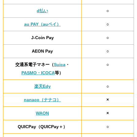
d払い
○
au PAY（auペイ）
○
J-Coin Pay
○
AEON Pay
○
交通系電子マネー（
Suica
・
○
PASMO・ICOCA
等）
楽天Edy
○
nanaco（ナナコ）
×
WAON
×
QUICPay（QUICPay＋）
○