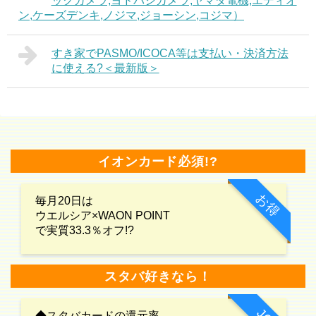
ックカメラ,ヨドバシカメラ,ヤマダ電機,エディオ
ン,ケーズデンキ,ノジマ,ジョーシン,コジマ）
すき家でPASMO/ICOCA等は支払い・決済方法
に使える?＜最新版＞
イオンカード必須!?
お得
毎月20日は
ウエルシア×WAON POINT
で実質33.3％オフ!?
スタバ好きなら！
◆スタバカードの還元率