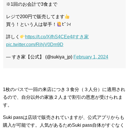
※1回のお会計で3食まで
レジで200円で販売してます
買う！という人は挙手！
ﾋﾞｼｨ
詳しく
https://t.co/XjfhS4CEe4
#すき家
pic.twitter.com/RihjV0Dm9D
— すき家【公式】 (@sukiya_jp)
February 1, 2024
1枚のパスで一回の来店につき３食分（３人分）に適用され
るので、自分以外の家族２人まで割引の恩恵が受けられま
す。
Suki passは店頭で販売されていますが、公式アプリからも
購入が可能です。人気があるためSuki pass自体がすぐなく