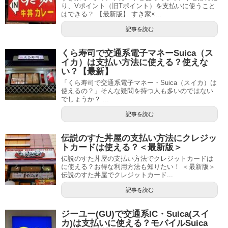
り、Vポイント（旧Tポイント）を支払いに使うこと
はできる？ 【最新版】 すき家×...
記事を読む
くら寿司で交通系電子マネーSuica（ス
イカ）は支払い方法に使える？使えな
い？【最新】
「くら寿司で交通系電子マネー・Suica（スイカ）は
使えるの？」そんな疑問を持つ人も多いのではない
でしょうか？ ...
記事を読む
伝説のすた丼屋の支払い方法にクレジッ
トカードは使える？＜最新版＞
伝説のすた丼屋の支払い方法でクレジットカードは
に使える？お得な利用方法も知りたい！ ＜最新版＞
伝説のすた丼屋でクレジットカード...
記事を読む
ジーユー(GU)で交通系IC・Suica(スイ
カ)は支払いに使える？モバイルSuica