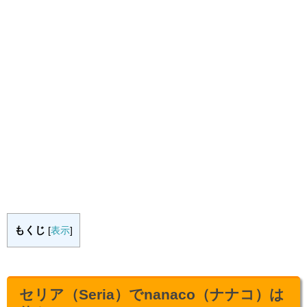
もくじ
[
表示
]
セリア（Seria）でnanaco（ナナコ）は