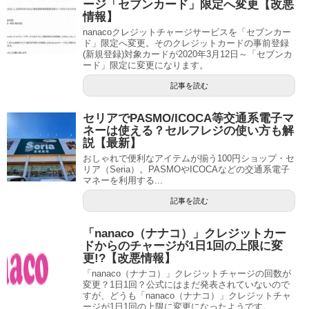
ージ「セブンカード」限定へ変更【改悪
情報】
nanacoクレジットチャージサービスを「セブンカー
ド」限定へ変更。そのクレジットカードの事前登録
(新規登録)対象カードが2020年3月12日～「セブンカ
ード」限定に変更になります。
記事を読む
セリアでPASMO/ICOCA等交通系電子マ
ネーは使える？セルフレジの使い方も解
説【最新】
おしゃれで便利なアイテムが揃う100円ショップ・セ
リア（Seria）。PASMOやICOCAなどの交通系電子
マネーを利用する...
記事を読む
「nanaco（ナナコ）」クレジットカー
ドからのチャージが1日1回の上限に変
更!?【改悪情報】
「nanaco（ナナコ）」クレジットチャージの回数が
変更？1日1回？公式にはまだ発表されていないので
すが、どうも「nanaco（ナナコ）」クレジットチャ
ージが1日1回の上限に変更になったようです。