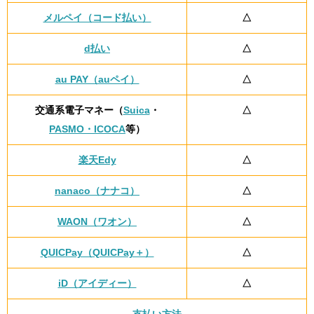
メルペイ（コード払い）
△
d払い
△
au PAY（auペイ）
△
交通系電子マネー（
Suica
・
△
PASMO・ICOCA
等）
楽天Edy
△
nanaco（ナナコ）
△
WAON（ワオン）
△
QUICPay（QUICPay＋）
△
iD（アイディー）
△
支払い方法