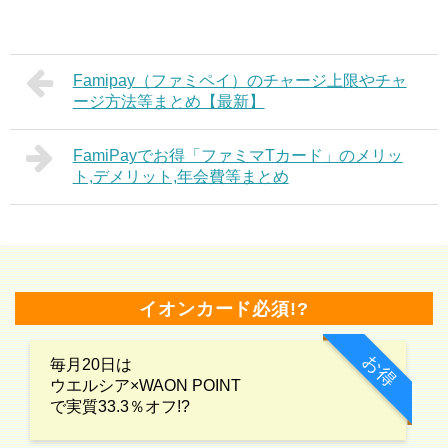
Famipay（ファミペイ）のチャージ上限やチャ
ージ方法等まとめ【最新】
FamiPayでお得「ファミマTカード」のメリッ
ト,デメリット,年会費等まとめ
イオンカード必須!?
お得
毎月20日は
ウエルシア×WAON POINT
で実質33.3％オフ!?