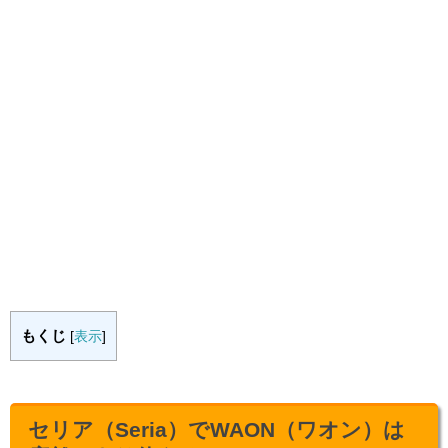
もくじ
[
表示
]
セリア（Seria）でWAON（ワオン）は