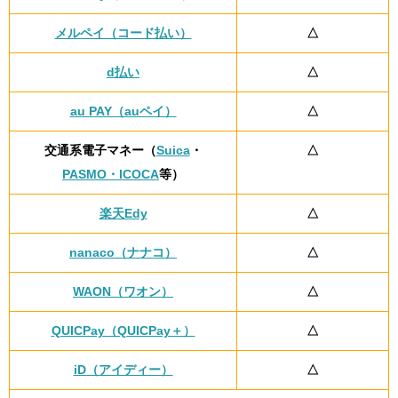
メルペイ（コード払い）
△
d払い
△
au PAY（auペイ）
△
交通系電子マネー（
Suica
・
△
PASMO・ICOCA
等）
楽天Edy
△
nanaco（ナナコ）
△
WAON（ワオン）
△
QUICPay（QUICPay＋）
△
iD（アイディー）
△