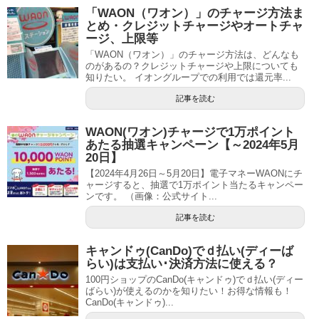
「WAON（ワオン）」のチャージ方法ま
とめ・クレジットチャージやオートチャ
ージ、上限等
「WAON（ワオン）」のチャージ方法は、どんなも
のがあるの？クレジットチャージや上限についても
知りたい。 イオングループでの利用では還元率...
記事を読む
WAON(ワオン)チャージで1万ポイント
あたる抽選キャンペーン【～2024年5月
20日】
【2024年4月26日～5月20日】電子マネーWAONにチ
ャージすると、抽選で1万ポイント当たるキャンペー
ンです。 （画像：公式サイト...
記事を読む
キャンドゥ(CanDo)でｄ払い(ディーば
らい)は支払い･決済方法に使える？
100円ショップのCanDo(キャンドゥ)でｄ払い(ディー
ばらい)が使えるのかを知りたい！お得な情報も！
CanDo(キャンドゥ)...