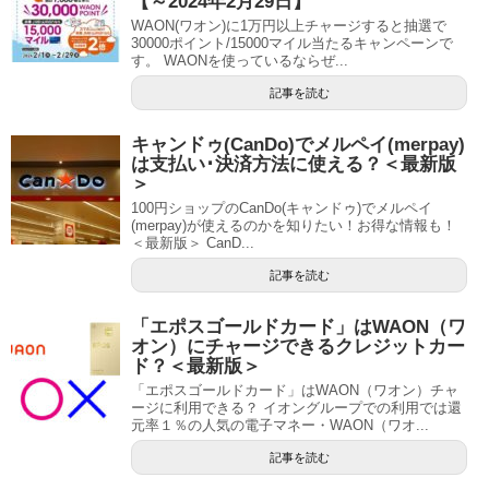
【～2024年2月29日】
WAON(ワオン)に1万円以上チャージすると抽選で
30000ポイント/15000マイル当たるキャンペーンで
す。 WAONを使っているならぜ...
記事を読む
キャンドゥ(CanDo)でメルペイ(merpay)
は支払い･決済方法に使える？＜最新版
＞
100円ショップのCanDo(キャンドゥ)でメルペイ
(merpay)が使えるのかを知りたい！お得な情報も！
＜最新版＞ CanD...
記事を読む
「エポスゴールドカード」はWAON（ワ
オン）にチャージできるクレジットカー
ド？＜最新版＞
「エポスゴールドカード」はWAON（ワオン）チャ
ージに利用できる？ イオングループでの利用では還
元率１％の人気の電子マネー・WAON（ワオ...
記事を読む