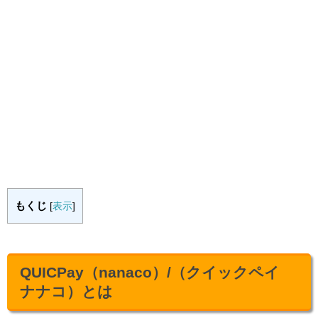
もくじ
[
表示
]
QUICPay（nanaco）/（クイックペイ
ナナコ）とは