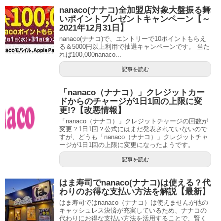
nanaco(ナナコ)全加盟店対象大盤振る舞
いポイントプレゼントキャンペーン【～
2021年12月31日】
nanaco(ナナコ)で、エントリーで10ポイントもらえ
る＆5000円以上利用で抽選キャンペーンです。 当た
れば100,000nanaco...
記事を読む
「nanaco（ナナコ）」クレジットカー
ドからのチャージが1日1回の上限に変
更!?【改悪情報】
「nanaco（ナナコ）」クレジットチャージの回数が
変更？1日1回？公式にはまだ発表されていないので
すが、どうも「nanaco（ナナコ）」クレジットチャ
ージが1日1回の上限に変更になったようです。
記事を読む
はま寿司でnanaco(ナナコ)は使える？代
わりのお得な支払い方法を解説【最新】
はま寿司ではnanaco（ナナコ）は使えませんが他の
キャッシュレス決済が充実しているため、ナナコの
代わりにお得な支払い方法を活用することで、賢く