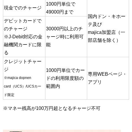
1000円単位で
現金でのチャージ
49000円まで
国内ドン・キホー
デビットカードで
テ及び
のチャージ
30000円以上のチ
majica加盟店（一
※J-Debit対応の金
ャージ時に利用可
部店舗を除く）
融機関カードに限
能
る
クレジットチャー
ジ
1000円単位でカー
専用WEBページ・
※majica dopnen
ドの利用限度額の
アプリ
範囲内
card（UCS）/UCSカー
ド限定
※マネー残高が100万円超となるチャージ不可