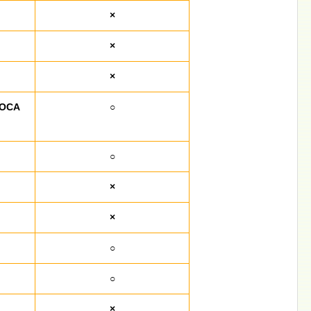
×
×
×
OCA
○
○
×
×
○
○
×