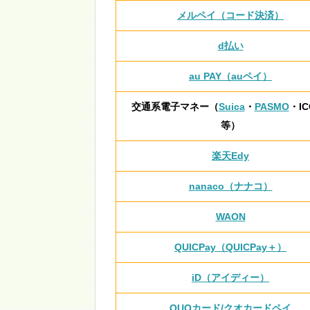
メルペイ（コード決済）
d払い
au PAY（auペイ）
交通系電子マネー（
Suica
・
PASMO
・IC
等）
楽天Edy
nanaco（ナナコ）
WAON
QUICPay（QUICPay＋）
iD（アイディー）
QUOカード/クオカードペイ