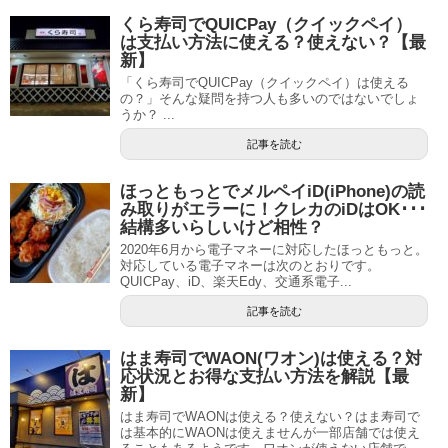
くら寿司でQUICPay（クイックペイ）
は支払い方法に使える？使えない？【最
新】
「くら寿司でQUICPay（クイックペイ）は使える
の？」そんな疑問を持つ人も多いのではないでしょ
うか？ ...
記事を読む
ほっともっとでメルペイiD(iPhone)の読
み取りがエラーに！クレカのiDはOK･･･
結構多いらしいけど相性？
2020年6月から電子マネーに対応したほっともっと。
対応している電子マネーは次のとおりです。
QUICPay、iD、楽天Edy、交通系電子...
記事を読む
はま寿司でWAON(ワオン)は使える？対
応状況とお得な支払い方法を解説【最
新】
はま寿司でWAONは使える？使えない？はま寿司で
は基本的にWAONは使えませんが一部店舗では使え