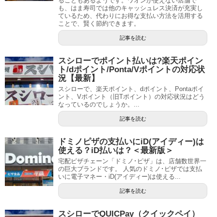
ることもあるようです。ワオンが使えない店舗で
も、はま寿司では他のキャッシュレス決済が充実し
ているため、代わりにお得な支払い方法を活用する
ことで、賢く節約できます。
記事を読む
スシローでポイント払いは?楽天ポイン
ト/dポイント/Ponta/Vポイントの対応状
況【最新】
スシローで、楽天ポイント、dポイント、Pontaポイ
ント、Vポイント（旧Tポイント）の対応状況はどう
なっているのでしょうか。...
記事を読む
ドミノピザの支払いにiD(アイディー)は
使える？iD払いは？＜最新版＞
宅配ピザチェーン「ドミノ･ピザ」は、店舗数世界一
の巨大ブランドです。 人気のドミノ･ピザでは支払
いに電子マネー・iD(アイディー)は使える...
記事を読む
スシローでQUICPay（クイックペイ）