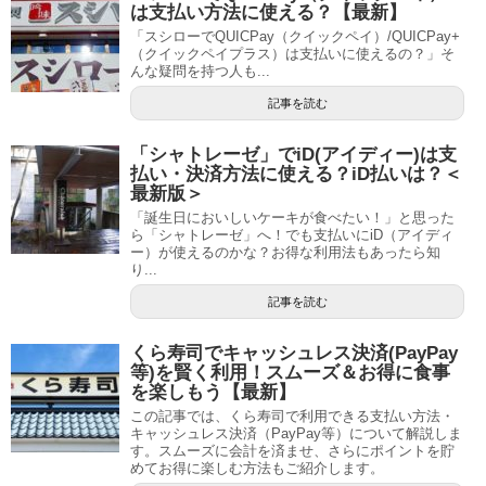
は支払い方法に使える？【最新】
「スシローでQUICPay（クイックペイ）/QUICPay+
（クイックペイプラス）は支払いに使えるの？」そ
んな疑問を持つ人も...
記事を読む
「シャトレーゼ」でiD(アイディー)は支
払い・決済方法に使える？iD払いは？＜
最新版＞
「誕生日においしいケーキが食べたい！」と思った
ら「シャトレーゼ」へ！でも支払いにiD（アイディ
ー）が使えるのかな？お得な利用法もあったら知
り...
記事を読む
くら寿司でキャッシュレス決済(PayPay
等)を賢く利用！スムーズ＆お得に食事
を楽しもう【最新】
この記事では、くら寿司で利用できる支払い方法・
キャッシュレス決済（PayPay等）について解説しま
す。スムーズに会計を済ませ、さらにポイントを貯
めてお得に楽しむ方法もご紹介します。