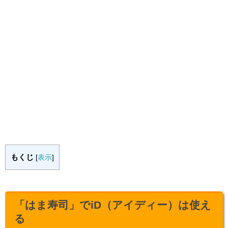
もくじ
[
表示
]
「はま寿司」でiD（アイディー）は使え
る