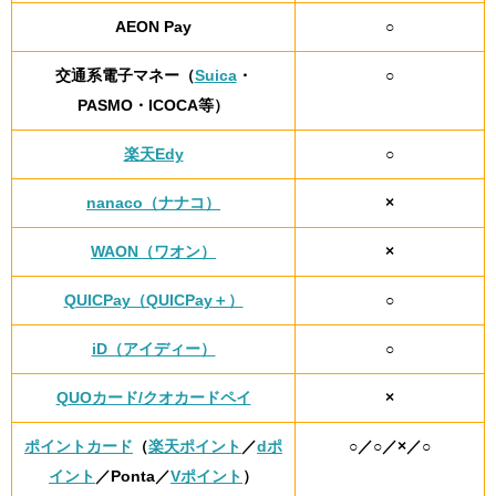
AEON Pay
○
交通系電子マネー（
Suica
・
○
PASMO・ICOCA等）
楽天Edy
○
nanaco（ナナコ）
×
WAON（ワオン）
×
QUICPay（QUICPay＋）
○
iD（アイディー）
○
QUOカード/クオカードペイ
×
ポイントカード
（
楽天ポイント
／
dポ
○／○／×／○
イント
／Ponta／
Vポイント
）