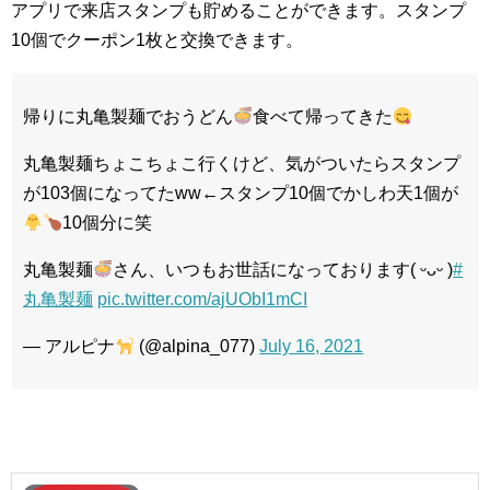
アプリで来店スタンプも貯めることができます。スタンプ
10個でクーポン1枚と交換できます。
帰りに丸亀製麺でおうどん
食べて帰ってきた
丸亀製麺ちょこちょこ行くけど、気がついたらスタンプ
が103個になってたww←スタンプ10個でかしわ天1個が
10個分に笑
丸亀製麺
さん、いつもお世話になっております( ᵕᴗᵕ )
#
丸亀製麺
pic.twitter.com/ajUObI1mCI
— アルピナ
(@alpina_077)
July 16, 2021