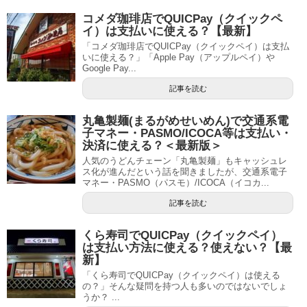
コメダ珈琲店でQUICPay（クイックペ
イ）は支払いに使える？【最新】
「コメダ珈琲店でQUICPay（クイックペイ）は支払
いに使える？」「Apple Pay（アップルペイ）や
Google Pay...
記事を読む
丸亀製麺(まるがめせいめん)で交通系電
子マネー・PASMO/ICOCA等は支払い・
決済に使える？＜最新版＞
人気のうどんチェーン「丸亀製麺」もキャッシュレ
ス化が進んだという話を聞きましたが、交通系電子
マネー・PASMO（パスモ）/ICOCA（イコカ...
記事を読む
くら寿司でQUICPay（クイックペイ）
は支払い方法に使える？使えない？【最
新】
「くら寿司でQUICPay（クイックペイ）は使える
の？」そんな疑問を持つ人も多いのではないでしょ
うか？ ...