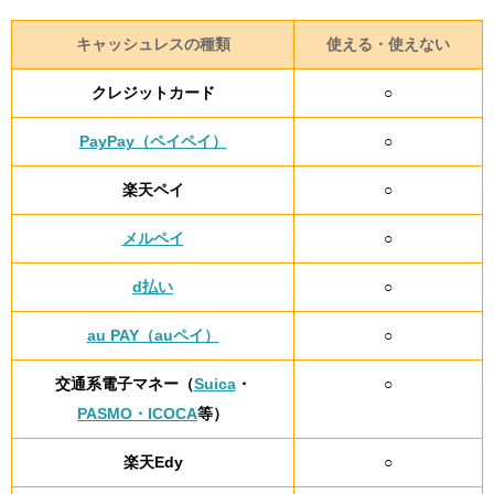
キャッシュレスの種類
使える・使えない
クレジットカード
○
PayPay（ペイペイ）
○
楽天ペイ
○
メルペイ
○
d払い
○
au PAY（auペイ）
○
交通系電子マネー（
Suica
・
○
PASMO・ICOCA
等）
楽天Edy
○