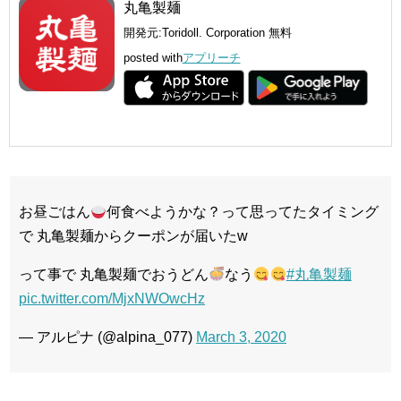
丸亀製麺
開発元:
Toridoll. Corporation
無料
posted with
アプリーチ
お昼ごはん
何食べようかな？って思ってたタイミング
で 丸亀製麺からクーポンが届いたw
って事で 丸亀製麺でおうどん
なう
#丸亀製麺
pic.twitter.com/MjxNWOwcHz
— アルピナ (@alpina_077)
March 3, 2020