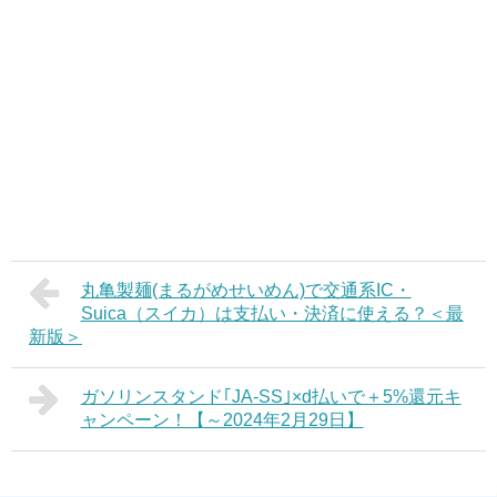
丸亀製麺(まるがめせいめん)で交通系IC・
Suica（スイカ）は支払い・決済に使える？＜最
新版＞
ガソリンスタンド｢JA-SS｣×d払いで＋5%還元キ
ャンペーン！【～2024年2月29日】