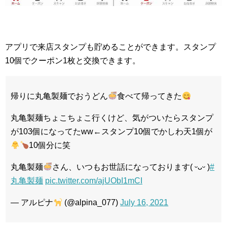
アプリで来店スタンプも貯めることができます。スタンプ
10個でクーポン1枚と交換できます。
帰りに丸亀製麺でおうどん
食べて帰ってきた
丸亀製麺ちょこちょこ行くけど、気がついたらスタンプ
が103個になってたww←スタンプ10個でかしわ天1個が
10個分に笑
丸亀製麺
さん、いつもお世話になっております( ᵕᴗᵕ )
#
丸亀製麺
pic.twitter.com/ajUObI1mCI
— アルピナ
(@alpina_077)
July 16, 2021