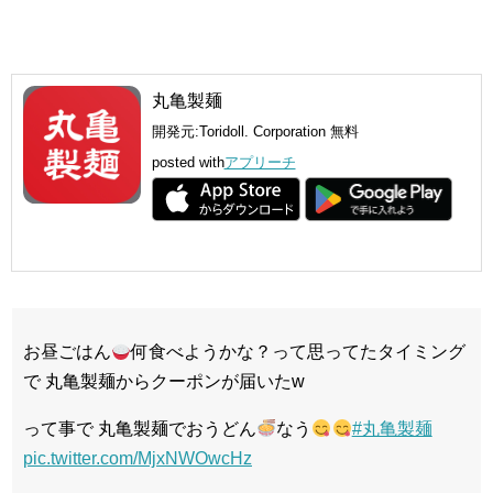
丸亀製麺
開発元:
Toridoll. Corporation
無料
posted with
アプリーチ
お昼ごはん
何食べようかな？って思ってたタイミング
で 丸亀製麺からクーポンが届いたw
って事で 丸亀製麺でおうどん
なう
#丸亀製麺
pic.twitter.com/MjxNWOwcHz