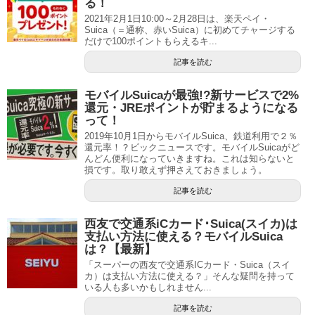
る！
2021年2月1日10:00～2月28日は、楽天ペイ・
Suica（＝通称、赤いSuica）に初めてチャージする
だけで100ポイントもらえるキ...
記事を読む
モバイルSuicaが最強!?新サービスで2%
還元・JREポイントが貯まるようになる
って！
2019年10月1日からモバイルSuica、鉄道利用で２％
還元率！？ビックニュースです。モバイルSuicaがど
んどん便利になっていきますね。これは知らないと
損です。取り敢えず押さえておきましょう。
記事を読む
西友で交通系iCカード･Suica(スイカ)は
支払い方法に使える？モバイルSuica
は？【最新】
「スーパーの西友で交通系ICカード・Suica（スイ
カ）は支払い方法に使える？」そんな疑問を持って
いる人も多いかもしれません...
記事を読む