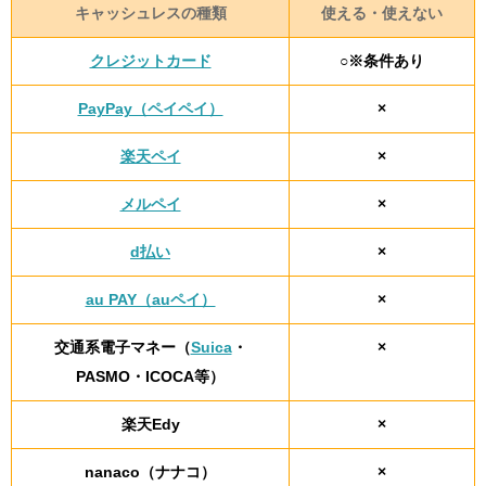
キャッシュレスの種類
使える・使えない
クレジットカード
○※条件あり
PayPay（ペイペイ）
×
楽天ペイ
×
メルペイ
×
d払い
×
au PAY（auペイ）
×
交通系電子マネー（
Suica
・
×
PASMO・ICOCA等）
楽天Edy
×
nanaco（ナナコ）
×