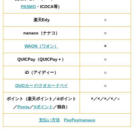
PASMO
・ICOCA等）
楽天Edy
○
nanaco（ナナコ）
○
WAON（ワオン）
×
QUICPay（QUICPay＋）
○
iD（アイディー）
○
QUOカード/クオカードペイ
○
ポイント（楽天ポイント／dポイント
×／×／×／×／○
／
Ponta
／
Vポイント
／独自）
支払い方法
PayPay/nanaco