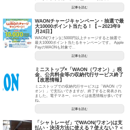
記事を読む
WAONチャージキャンペーン・抽選で最
大10000ポイント当たる！【～2023年9
月24日】
WAON(ワオン)に5000円以上チャージすると抽選で
最大10000ポイント当たるキャンペーンです。 Apple
PayのWAONも対象で...
記事を読む
ミニストップ×「WAON（ワオン）」税
金、公共料金等の収納代行サービス終了
【改悪情報】
ミニストップでの収納代行サービスは「WAON（ワ
オン）」で支払いできますが、終了すると発表され
ました。電子マネー、○○ペイは改悪情報が多いです
ね。
記事を読む
「シャトレーゼ」でWAON(ワオン)は支
払い・決済方法に使える？使えない？＜