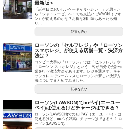
最新版＞
「誕生日においしいケーキが食べたい！」と思った
ら「シャトレーゼ」へ！でも支払いにWAON（ワオ
ン）が使えるのかな？お得な利用法もあったら知
り...
記事を読む
ローソンの「セルフレジ」や「ローソン
スマホレジ」が使える店舗一覧・決済方
法は？
コンビニ大手の『ローソン』では「セルフレジ」や
「ローソン スマホレジ」という、客が自分で会計作
業を行う決済方法があります。レジを通さず、キャ
ッシュレスでシームレスなローソンの新しい決済方
法についてまとめてみました。
記事を読む
ローソン(LAWSON)でauペイ(エーユー
ペイ)は使えるけどチャージはできる？
ローソン(LAWSON)でのau PAY（エーユーペイ）は
使えるけど、auペイ残高にチャージはできるの？ ロ
ーソン(LAWSON)...