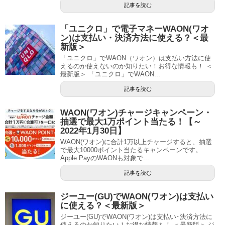
記事を読む
「ユニクロ」で電子マネーWAON(ワオ
ン)は支払い・決済方法に使える？＜最
新版＞
「ユニクロ」でWAON（ワオン）は支払い方法に使
えるのか使えないのか知りたい！お得な情報も！ ＜
最新版＞ 「ユニクロ」でWAON...
記事を読む
WAON(ワオン)チャージキャンペーン・
抽選で最大1万ポイント当たる！【～
2022年1月30日】
WAON(ワオン)に合計1万以上チャージすると、抽選
で最大10000ポイント当たるキャンペーンです。
Apple PayのWAONも対象で...
記事を読む
ジーユー(GU)でWAON(ワオン)は支払い
に使える？＜最新版＞
ジーユー(GU)でWAON(ワオン)は支払い･決済方法に
使えるのか知りたい！お得な情報も！ ＜最新版＞ ジ