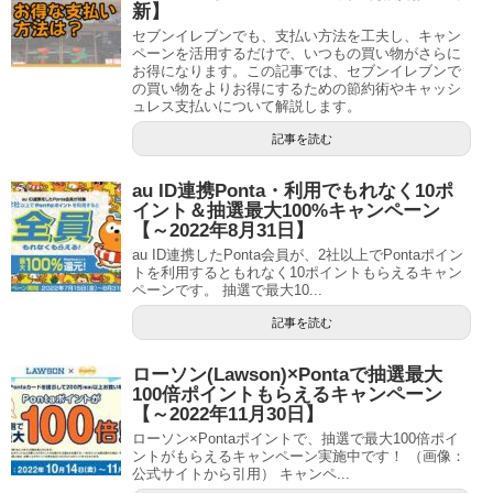
新】
セブンイレブンでも、支払い方法を工夫し、キャン
ペーンを活用するだけで、いつもの買い物がさらに
お得になります。この記事では、セブンイレブンで
の買い物をよりお得にするための節約術やキャッシ
ュレス支払いについて解説します。
記事を読む
au ID連携Ponta・利用でもれなく10ポ
イント＆抽選最大100%キャンペーン
【～2022年8月31日】
au ID連携したPonta会員が、2社以上でPontaポイン
トを利用するともれなく10ポイントもらえるキャン
ペーンです。 抽選で最大10...
記事を読む
ローソン(Lawson)×Pontaで抽選最大
100倍ポイントもらえるキャンペーン
【～2022年11月30日】
ローソン×Pontaポイントで、抽選で最大100倍ポイ
ントがもらえるキャンペーン実施中です！ （画像：
公式サイトから引用） キャンペ...