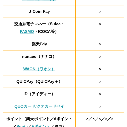
J-Coin Pay
○
交通系電子マネー（Suica・
○
PASMO
・ICOCA等）
楽天Edy
○
nanaco（ナナコ）
○
WAON（ワオン）
×
QUICPay（QUICPay＋）
○
iD（アイディー）
○
QUOカード/クオカードペイ
○
ポイント（楽天ポイント／dポイント
×／×／×／×／○
／
Ponta
／
Vポイント
／独自）