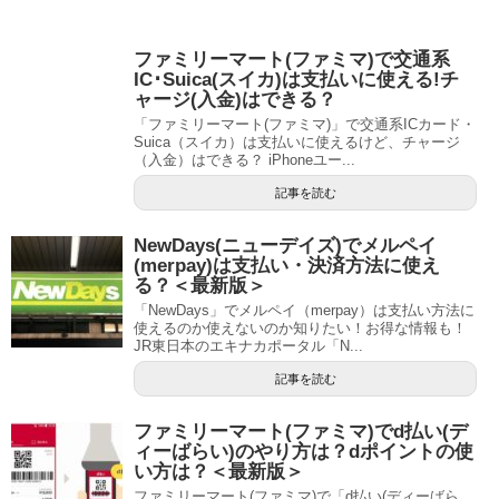
ファミリーマート(ファミマ)で交通系
IC･Suica(スイカ)は支払いに使える!チ
ャージ(入金)はできる？
「ファミリーマート(ファミマ)」で交通系ICカード・
Suica（スイカ）は支払いに使えるけど、チャージ
（入金）はできる？ iPhoneユー...
記事を読む
NewDays(ニューデイズ)でメルペイ
(merpay)は支払い・決済方法に使え
る？＜最新版＞
「NewDays」でメルペイ（merpay）は支払い方法に
使えるのか使えないのか知りたい！お得な情報も！
JR東日本のエキナカポータル「N...
記事を読む
ファミリーマート(ファミマ)でd払い(デ
ィーばらい)のやり方は？dポイントの使
い方は？＜最新版＞
ファミリーマート(ファミマ)で「d払い(ディーばら