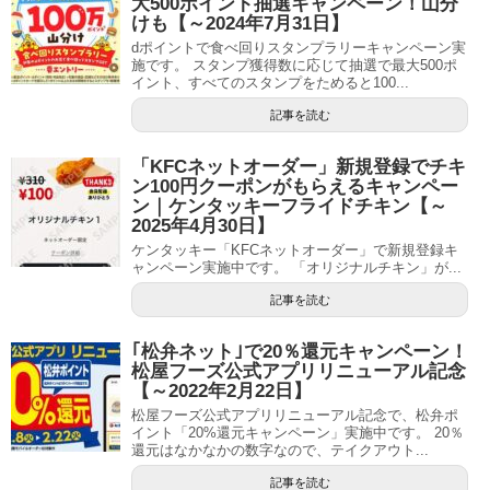
大500ポイント抽選キャンペーン！山分
けも【～2024年7月31日】
dポイントで食べ回りスタンプラリーキャンペーン実
施です。 スタンプ獲得数に応じて抽選で最大500ポ
イント、すべてのスタンプをためると100...
記事を読む
「KFCネットオーダー」新規登録でチキ
ン100円クーポンがもらえるキャンペー
ン｜ケンタッキーフライドチキン【～
2025年4月30日】
ケンタッキー「KFCネットオーダー」で新規登録キ
ャンペーン実施中です。 「オリジナルチキン」が...
記事を読む
｢松弁ネット｣で20％還元キャンペーン！
松屋フーズ公式アプリリニューアル記念
【～2022年2月22日】
松屋フーズ公式アプリリニューアル記念で、松弁ポ
イント「20%還元キャンペーン」実施中です。 20％
還元はなかなかの数字なので、テイクアウト...
記事を読む