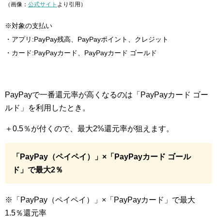
（画像：
公式サイト
より引用）
※対象の支払い
・アプリ:PayPay残高、PayPayポイント、クレジット
・カード:PayPayカード、PayPayカード ゴールド
PayPayで一番還元率が高くなるのは「PayPayカード ゴー
ルド」を利用したとき。
＋0.5％が付くので、最大2%還元率が狙えます。
「PayPay（ペイペイ）」×「PayPayカード ゴール
ド」で最大2％
※「PayPay（ペイペイ）」×「PayPayカード」で最大
1.5％還元率