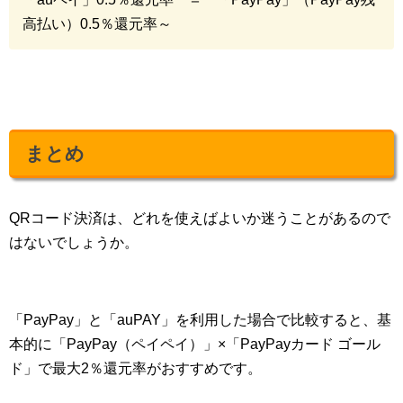
高払い）0.5％還元率～
まとめ
QRコード決済は、どれを使えばよいか迷うことがあるので
はないでしょうか。
「PayPay」と「auPAY」を利用した場合で比較すると、基
本的に「PayPay（ペイペイ）」×「PayPayカード ゴール
ド」で最大2％還元率がおすすめです。