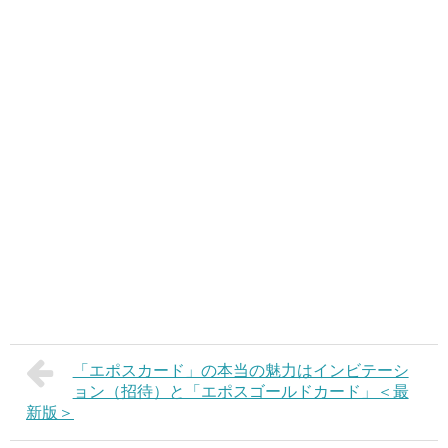
「エポスカード」の本当の魅力はインビテーシ
ョン（招待）と「エポスゴールドカード」＜最
新版＞