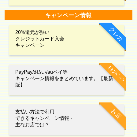
キャンペーン情報
クレカ
20%還元が熱い！
クレジットカード入会
キャンペーン
ｷｬﾝﾍﾟｰﾝ
PayPay/d払い/auペイ等
キャンペーン情報をまとめています。【最新
版】
お店
支払い方法で利用
できるキャンペーン情報・
主なお店では？