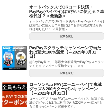
オートバックスでQRコード決済・
PayPay(ペイペイ)は支払いに使える？車
検代は？＜最新版＞
オートバックスでQRコード決済・PayPay(ペイペイ)
は支払いに使える？車検代は？お得な決済方法もあ
れば知りたい！ ＜最新版＞ ...
記事を読む
PayPayスクラッチキャンペーンで当た
れば最大100%還元【～2025年3月31
日】
超PayPay祭で、1等最大全額還元のPayPayスクラッ
チくじキャンペーン実施中です。 ※キ...
記事を読む
ローソン×au PAY(エーユーペイ)で鬼滅
グッズ＆200円クーポンキャンペーン
【～2022年1月31日】
ローソンアプリ×au PAY(エーユーペイ)で、抽選で鬼
滅の刃グッズ＆2月に利用できる200円クーポンがも
らえるキャンペーン実施中です。 ...