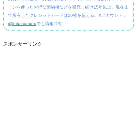
ーンを使ったお得な節約術などを研究し続け15年以上。現在ま
で所有したクレジットカードは20枚を超える。Xアカウント：
@kotatsumaru
でも情報共有。
スポンサーリンク