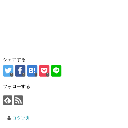
シェアする
0
0
0
フォローする
コタツ丸