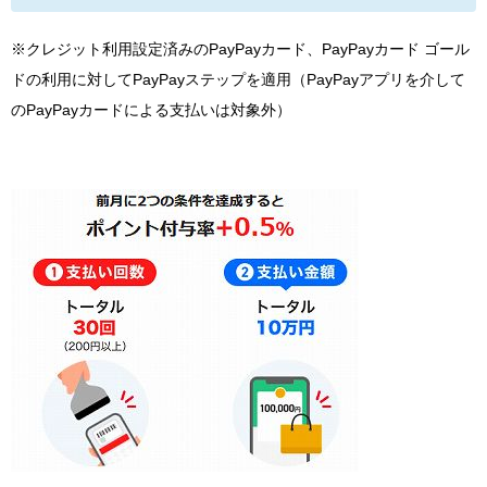
※クレジット利用設定済みのPayPayカード、PayPayカード ゴール
ドの利用に対してPayPayステップを適用（PayPayアプリを介して
のPayPayカードによる支払いは対象外）