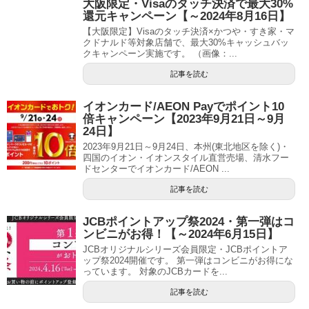
大阪限定・Visaのタッチ決済で最大30%
還元キャンペーン【～2024年8月16日】
【大阪限定】Visaのタッチ決済×かつや・すき家・マ
クドナルド等対象店舗で、最大30%キャッシュバッ
クキャンペーン実施です。 （画像：...
記事を読む
イオンカード/AEON Payでポイント10
倍キャンペーン【2023年9月21日～9月
24日】
2023年9月21日～9月24日、本州(東北地区を除く)・
四国のイオン・イオンスタイル直営売場、清水フー
ドセンターでイオンカード/AEON ...
記事を読む
JCBポイントアップ祭2024・第一弾はコ
ンビニがお得！【～2024年6月15日】
JCBオリジナルシリーズ会員限定・JCBポイントア
ップ祭2024開催です。 第一弾はコンビニがお得にな
っています。 対象のJCBカードを...
記事を読む