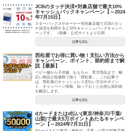
JCBのタッチ決済×対象店舗で最大10%
キャッシュバックキャンペーン【～2024
年7月15日】
スターバックスやオーケー等対象店舗でJCBのタッ
チ決済を利用すると10%キャッシュバックキャンペ
ーンです。 （画像：公式サイトより引用...
記事を読む
西松屋でお得に買い物！支払い方法から
キャンペーン、ポイント、節約術まで解
説【最新】
ベビー服から子供服、おもちゃ、育児用品まで、幅
広い商品が低価格で揃う「西松屋」。この記事で
は、西松屋のキャッシュレス支払い方法やポイン
ト、キャンペーン情報、知っておくとお得な節約術
を解説します。
記事を読む
dカードまたはd払い(東京/神奈川/千葉/
山梨)で最大5万ポイントあたるキャンペ
ーン【～2024年7月31日】
dカードまたは東京・神奈川・千葉・山梨の対象店舗