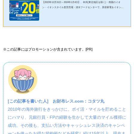
【2023年12月31日～2024年1月4日】、本州(東北地区を除く)・四国のイオ
ン・イオンスタイル直営売場・清水フードセンターで、美容家電をイオンカ
ード/AEON Payのスマホ決済で購入するとポイント20倍キャンペーンで...
※この記事にはプロモーションが含まれています。[PR]
[この記事を書いた人]
お財布レス.com：コタツ丸
2010年の海外旅行をきっかけに、ポイ活・マイルを貯めること
にハマり、元銀行員・FPの経験を生かして大量のマイル獲得に
成功。その後も、支払い方法やキャッシュレス決済のキャンペ
ーンを使ったお得な節約術などを研究し続け15年以上。現在ま