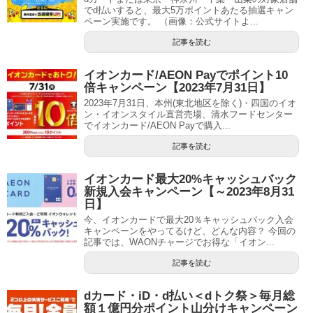
でd払いすると、最大5万ポイントあたる抽選キャン
ペーン実施です。 （画像：公式サイトよ...
記事を読む
イオンカード/AEON Payでポイント10
倍キャンペーン【2023年7月31日】
2023年7月31日、本州(東北地区を除く)・四国のイオ
ン・イオンスタイル直営売場、清水フードセンター
でイオンカード/AEON Payで購入...
記事を読む
イオンカード最大20%キャッシュバック
新規入会キャンペーン【～2023年8月31
日】
今、イオンカードで最大20％キャッシュバック入会
キャンペーンをやってるけど、どんな内容？ 今回の
記事では、WAONチャージでお得な「イオン...
記事を読む
dカード・iD・d払い＜dトク祭＞毎月総
額１億円分ポイント山分けキャンペーン