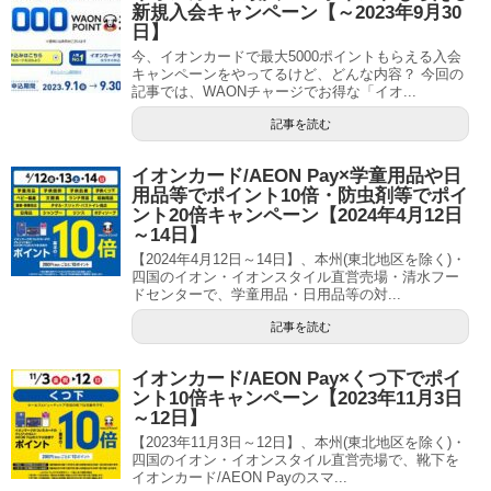
新規入会キャンペーン【～2023年9月30
日】
今、イオンカードで最大5000ポイントもらえる入会
キャンペーンをやってるけど、どんな内容？ 今回の
記事では、WAONチャージでお得な「イオ...
記事を読む
イオンカード/AEON Pay×学童用品や日
用品等でポイント10倍・防虫剤等でポイ
ント20倍キャンペーン【2024年4月12日
～14日】
【2024年4月12日～14日】、本州(東北地区を除く)・
四国のイオン・イオンスタイル直営売場・清水フー
ドセンターで、学童用品・日用品等の対...
記事を読む
イオンカード/AEON Pay×くつ下でポイ
ント10倍キャンペーン【2023年11月3日
～12日】
【2023年11月3日～12日】、本州(東北地区を除く)・
四国のイオン・イオンスタイル直営売場で、靴下を
イオンカード/AEON Payのスマ...