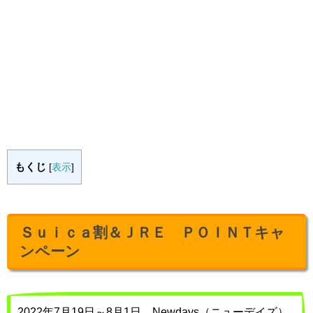
もくじ
[
表示
]
Ｓｕｉｃａ割＆ＪＲＥ ＰＯＩＮＴキャ
ンペーン
2022年7月19日～8月1日、Newdays（ニューデイズ）