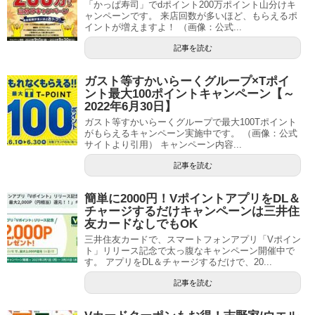
「かっぱ寿司」でdポイント200万ポイント山分けキ
ャンペーンです。 来店回数が多いほど、もらえるポ
イントが増えますよ！ （画像：公式...
記事を読む
ガスト等すかいらーくグループ×Tポイ
ント最大100ポイントキャンペーン【～
2022年6月30日】
ガスト等すかいらーくグループで最大100Tポイント
がもらえるキャンペーン実施中です。 （画像：公式
サイトより引用） キャンペーン内容...
記事を読む
簡単に2000円！VポイントアプリをDL＆
チャージするだけキャンペーンは三井住
友カードなしでもOK
三井住友カードで、スマートフォンアプリ「Vポイン
ト」リリース記念で太っ腹なキャンペーン開催中で
す。 アプリをDL＆チャージするだけで、20...
記事を読む