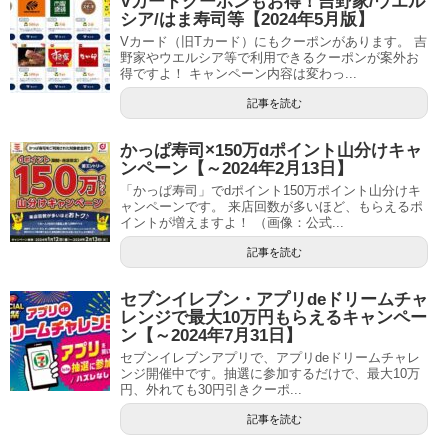
Vカードクーポンもお得！吉野家/ウエル
シア/はま寿司等【2024年5月版】
Vカード（旧Tカード）にもクーポンがあります。 吉
野家やウエルシア等で利用できるクーポンが案外お
得ですよ！ キャンペーン内容は変わっ...
記事を読む
かっぱ寿司×150万dポイント山分けキャ
ンペーン【～2024年2月13日】
「かっぱ寿司」でdポイント150万ポイント山分けキ
ャンペーンです。 来店回数が多いほど、もらえるポ
イントが増えますよ！ （画像：公式...
記事を読む
セブンイレブン・アプリdeドリームチャ
レンジで最大10万円もらえるキャンペー
ン【～2024年7月31日】
セブンイレブンアプリで、アプリdeドリームチャレ
ンジ開催中です。抽選に参加するだけで、最大10万
円、外れても30円引きクーポ...
記事を読む