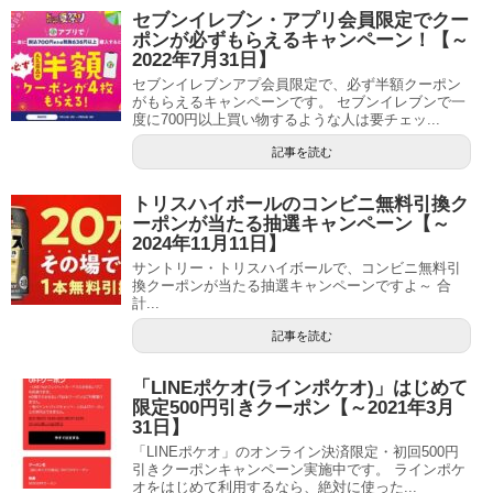
セブンイレブン・アプリ会員限定でクー
ポンが必ずもらえるキャンペーン！【～
2022年7月31日】
セブンイレブンアプ会員限定で、必ず半額クーポン
がもらえるキャンペーンです。 セブンイレブンで一
度に700円以上買い物するような人は要チェッ...
記事を読む
トリスハイボールのコンビニ無料引換ク
ーポンが当たる抽選キャンペーン【～
2024年11月11日】
サントリー・トリスハイボールで、コンビニ無料引
換クーポンが当たる抽選キャンペーンですよ～ 合
計...
記事を読む
「LINEポケオ(ラインポケオ)」はじめて
限定500円引きクーポン【～2021年3月
31日】
「LINEポケオ」のオンライン決済限定・初回500円
引きクーポンキャンペーン実施中です。 ラインポケ
オをはじめて利用するなら、絶対に使った...