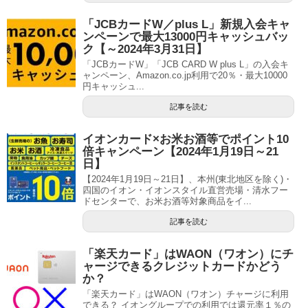
「JCBカードW／plus L」新規入会キャ
ンペーンで最大13000円キャッシュバッ
ク【～2024年3月31日】
「JCBカードW」「JCB CARD W plus L」の入会キ
ャンペーン、Amazon.co.jp利用で20％・最大10000
円キャッシュ...
記事を読む
イオンカード×お米お酒等でポイント10
倍キャンペーン【2024年1月19日～21
日】
【2024年1月19日～21日】、本州(東北地区を除く)・
四国のイオン・イオンスタイル直営売場・清水フー
ドセンターで、お米お酒等対象商品をイ...
記事を読む
「楽天カード」はWAON（ワオン）にチ
ャージできるクレジットカードかどう
か？
「楽天カード」はWAON（ワオン）チャージに利用
できる？ イオングループでの利用では還元率１％の