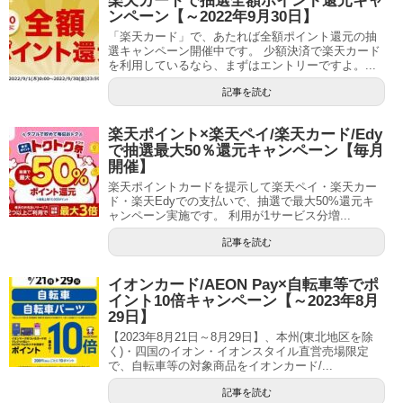
楽天カードで抽選全額ポイント還元キャ
ンペーン【～2022年9月30日】
「楽天カード」で、あたれば全額ポイント還元の抽
選キャンペーン開催中です。 少額決済で楽天カード
を利用しているなら、まずはエントリーですよ。...
記事を読む
楽天ポイント×楽天ペイ/楽天カード/Edy
で抽選最大50％還元キャンペーン【毎月
開催】
楽天ポイントカードを提示して楽天ペイ・楽天カー
ド・楽天Edyでの支払いで、抽選で最大50%還元キ
ャンペーン実施です。 利用が1サービス分増...
記事を読む
イオンカード/AEON Pay×自転車等でポ
イント10倍キャンペーン【～2023年8月
29日】
【2023年8月21日～8月29日】、本州(東北地区を除
く)・四国のイオン・イオンスタイル直営売場限定
で、自転車等の対象商品をイオンカード/...
記事を読む