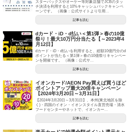
スターバックスやオーケー等対象店舗でJCBのタッ
チ決済を利用すると10%キャッシュバックキャンペ
ーンです。 （画像：公式サイトより引用...
記事を読む
dカード・iD・d払い＜第1弾＞春の10億
祭り！最大10万円分当たる【～2023年4
月12日】
dカード・iD・d払いを利用すると、総額10億円分のd
ポイントが当たる＜第1弾＞春の10億祭りキャンペー
ンを開催です。 （画像：公式サ...
記事を読む
イオンカード/AEON Pay買えば買うほど
ポイントアップ最大20倍キャンペーン
【2024年3月20日～3月31日】
【2024年3月20日～3月31日】、本州(東北地区を除
く)・四国のイオン・イオンスタイル直営売場・清水
フードセンターやネットで、イオンカー...
記事を読む