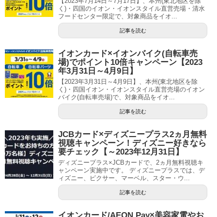
【2023年7月14日～7月17日】、本州(東北地区を除
く)・四国のイオン・イオンスタイル直営売場・清水
フードセンター限定で、対象商品をイオ...
記事を読む
イオンカード×イオンバイク(自転車売
場)でポイント10倍キャンペーン【2023
年3月31日～4月9日】
【2023年3月31日～4月9日】、本州(東北地区を除
く)・四国イオン・イオンスタイル直営売場のイオン
バイク(自転車売場)で、対象商品をイオ...
記事を読む
JCBカード×ディズニープラス2ヵ月無料
視聴キャンペーン！ディズニー好きなら
要チェック【～2023年12月31日】
ディズニープラス×JCBカードで、2ヵ月無料視聴キ
ャンペーン実施中です。 ディズニープラスでは、デ
ィズニー、ピクサー、マーベル、スター・ウ...
記事を読む
イオンカード/AEON Pay×美容家電やお