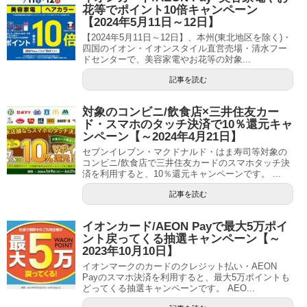
花等でポイント10倍キャンペーン
【2024年5月11日～12日】
【2024年5月11日～12日】、本州(東北地区を除く)・
四国のイオン・イオンスタイル直営売場・清水フー
ドセンターで、美容家電やお花等の対象...
記事を読む
対象のコンビニ/飲食店×三井住友カー
ド・スマホのタッチ決済で10％還元キャ
ンペーン【～2024年4月21日】
セブンイレブン・マクドナルド・はま寿司等対象の
コンビニ/飲食店で三井住友カードのスマホタッチ決
済を利用すると、10％還元キャンペーンです。 ...
記事を読む
イオンカード/AEON Payで最大5万ポイ
ント戻ってくる抽選キャンペーン【～
2023年10月10日】
イオンマークのカードのクレジット払い・AEON
Payのスマホ決済を利用すると、最大5万ポイントも
どってくる抽選キャンペーンです。 AEO...