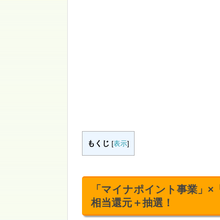
もくじ
[
表示
]
「マイナポイント事業」×「オ
相当還元＋抽選！