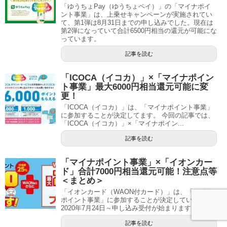
「ゆうちょPay（ゆうちょペイ）」の「マイナポイ
ント事業」は、上乗せキャンペーンが実施されてい
て、第1弾は8月31日までの申し込みでした。現在は
第2弾になっていて合計6500円相当の還元が可能にな
っています。
記事を読む
「ICOCA（イコカ）」×「マイナポイン
ト事業」最大6000円相当還元可能に変
更！
「ICOCA（イコカ）」は、「マイナポイント事業」
に参加することが決定してます。 今回の記事では、
「ICOCA（イコカ）」×「マイナポイン...
記事を読む
「マイナポイント事業」×「イオンカー
ド」合計7000円相当還元可能！注意点等
＜まとめ＞
「イオンカード（WAON付カード）」は、「マイナ
ポイント事業」に参加することが決定していて、
2020年7月24日～申し込み受付が始まります。...
記事を読む