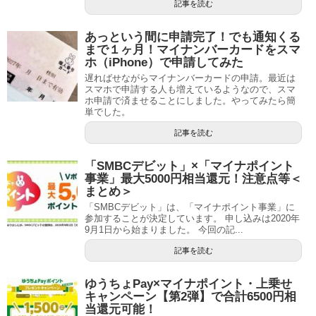
記事を読む
あっという間に申請完了！でも通知くる
まで１ヶ月！マイナンバーカードをスマ
ホ（iPhone）で申請してみた
遅ればせながらマイナンバーカードの申請。最近は
スマホで申請する人も増えているようなので、スマ
ホ申請で済ませることにしました。やってみたら簡
単でした。
記事を読む
「SMBCデビット」×「マイナポイント
事業」最大5000円相当還元！注意点等＜
まとめ＞
「SMBCデビット」は、「マイナポイント事業」に
参加することが決定しています。 申し込みは2020年
9月1日から始まりました。 今回の記...
記事を読む
ゆうちょPay×マイナポイント・上乗せ
キャンペーン【第2弾】で合計6500円相
当還元可能！