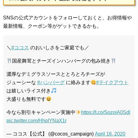
SNSの公式アカウントをフォローしておくと、お得情報や
最新情報、クーポン等がゲットできるかも。
＼
#ココス
のおいしさをご家庭でも／
国産舞茸とチーズインハンバーグの包み焼き
濃厚なデミグラスソースととろとろチーズが
ジューシーな
#ハンバーグ
に絡みます
#テイクアウト
は嬉しいライス付き
大盛りも無料です
今なら割引キャンペーン実施中
https://t.co/SozojA0Sdl
pic.twitter.com/HhpIYNaX1r
— ココス【公式】 (@cocos_campaign)
April 16, 2020