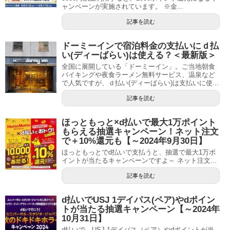
ャンペーンが実施されています。 ※金...
記事を読む
ドーミーインで宿泊料金の支払いにｄ払
い(ディーばらい)は使える？＜最新版＞
全国に展開している「ドーミーイン」。ご当地朝食
バイキングや夜食ラーメン無料サービス、温泉など
で人気ですが、ｄ払い(ディーばらい)は支払いに使...
記事を読む
ほっともっと×d払いで最大1万ポイント
もらえる抽選キャンペーン！ネット注文
で＋10%還元も【～2024年9月30日】
ほっともっとでd払いで支払うと、抽選で最大1万ポ
イントが当たるキャンペーンですよ～ ネット注文...
記事を読む
d払いでUSJ 1デイパス(ペア)やdポイン
トが当たる抽選キャンペーン【～2024年
10月31日】
d払いで、USJ 1デイパス（ペア）やdポイントが当