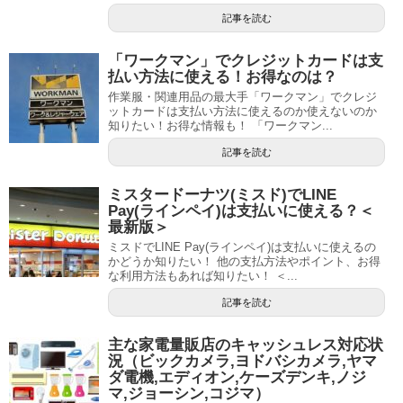
記事を読む
「ワークマン」でクレジットカードは支
払い方法に使える！お得なのは？
作業服・関連用品の最大手「ワークマン」でクレジ
ットカードは支払い方法に使えるのか使えないのか
知りたい！お得な情報も！ 「ワークマン...
記事を読む
ミスタードーナツ(ミスド)でLINE
Pay(ラインペイ)は支払いに使える？＜
最新版＞
ミスドでLINE Pay(ラインペイ)は支払いに使えるの
かどうか知りたい！ 他の支払方法やポイント、お得
な利用方法もあれば知りたい！ ＜...
記事を読む
主な家電量販店のキャッシュレス対応状
況（ビックカメラ,ヨドバシカメラ,ヤマ
ダ電機,エディオン,ケーズデンキ,ノジ
マ,ジョーシン,コジマ）