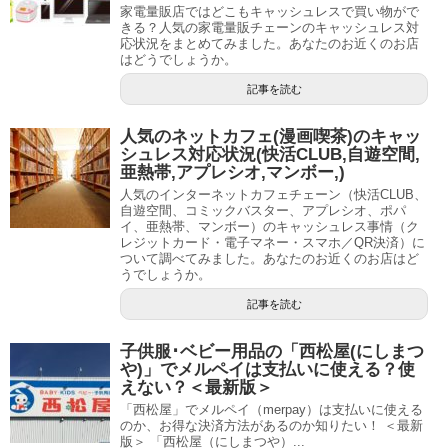
家電量販店ではどこもキャッシュレスで買い物がで
きる？人気の家電量販チェーンのキャッシュレス対
応状況をまとめてみました。あなたのお近くのお店
はどうでしょうか。
記事を読む
人気のネットカフェ(漫画喫茶)のキャッ
シュレス対応状況(快活CLUB,自遊空間,
亜熱帯,アプレシオ,マンボー,)
人気のインターネットカフェチェーン（快活CLUB、
自遊空間、コミックバスター、アプレシオ、ポパ
イ、亜熱帯、マンボー）のキャッシュレス事情（ク
レジットカード・電子マネー・スマホ／QR決済）に
ついて調べてみました。あなたのお近くのお店はど
うでしょうか。
記事を読む
子供服･ベビー用品の「西松屋(にしまつ
や)」でメルペイは支払いに使える？使
えない？＜最新版＞
「西松屋」でメルペイ（merpay）は支払いに使える
のか、お得な決済方法があるのか知りたい！ ＜最新
版＞ 「西松屋（にしまつや）...