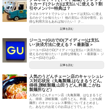
トカード(クレカ)は支払いに使える？割
引やメンバー特典は？
クロネコヤマトでクレジットカードは支払いに使え
るのかどうか知りたい！ 他の支払い方法や割引、お
得な利用方法もあれば知りたい！ ク...
記事を読む
ジーユー(GU)でiD(アイディー)は支払
い･決済方法に使える？＜最新版＞
ジーユー(GU)でiD(アイディー)は支払い･決済方法に
使えるのか知りたい！お得な情報も！ ＜最新版＞ ジ
ーユー(GU)ではiD...
記事を読む
人気のうどんチェーン店のキャッシュレ
ス対応状況（丸亀製麺,はなまるうどん,
得得,讃岐製麺,山田うどん,杵屋,こがね
製麺所など）
人気のうどんチェーン店（丸亀製麺、はなまるうど
ん、得得、讃岐製麺、山田うどん、杵屋、こがね製
麺所）のキャッシュレス事情についてまとめまし
た。あなたのお近くのお店はどうでしょうか。