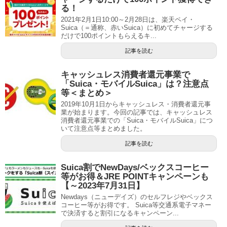
る！
2021年2月1日10:00～2月28日は、楽天ペイ・
Suica（＝通称、赤いSuica）に初めてチャージする
だけで100ポイントもらえるキ...
記事を読む
キャッシュレス消費者還元事業で
「Suica・モバイルSuica」は？注意点
等＜まとめ＞
2019年10月1日からキャッシュレス・消費者還元事
業が始まります。今回の記事では、キャッシュレス
消費者還元事業での「Suica・モバイルSuica」につ
いて注意点等まとめました。
記事を読む
Suica割でNewDays/ベックスコーヒー
等がお得＆JRE POINTキャンペーンも
【～2023年7月31日】
Newdays（ニューデイズ）のセルフレジやベックス
コーヒー等がお得です。 Suica等交通系電子マネー
で決済すると割引になるキャンペーン...