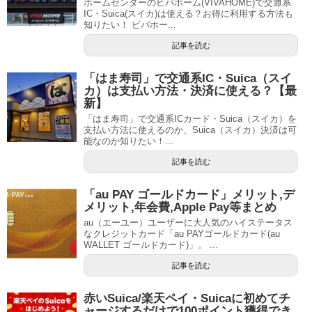
ホームセンターのビバホーム(VIVAHOME)で交通系
IC・Suica(スイカ)は使える？お得に利用する方法も
知りたい！ ビバホー...
記事を読む
「はま寿司」で交通系IC・Suica（スイ
カ）は支払い方法・決済に使える？【最
新】
「はま寿司」で交通系ICカード・Suica（スイカ）を
支払い方法に使えるのか、Suica（スイカ）決済は可
能なのか知りたい！...
記事を読む
「au PAY ゴールドカード」メリット,デ
メリット,年会費,Apple Pay等まとめ
au（エーユー）ユーザーに大人気のハイステータス
なクレジットカード「au PAYゴールドカード(au
WALLET ゴールドカード)」。 ...
記事を読む
赤いSuica/楽天ペイ・Suicaに初めてチ
ャージするだけで100ポイント獲得でき