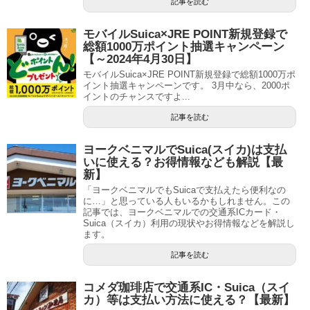
記事を読む
モバイルSuica×JRE POINT新規登録で
総額1000万ポイント抽選キャンペーン
【～2024年4月30日】
モバイルSuica×JRE POINT新規登録で総額1000万ポ
イント抽選キャンペーンです。 3月中なら、2000ポ
イントのチャンスですよ...
記事を読む
ヨークベニマルでSuica(スイカ)は支払
いに使える？お得情報なども解説【最
新】
「ヨークベニマルでもSuicaで支払えたら便利なの
に…」と思っている人もいるかもしれません。この
記事では、ヨークベニマルでの交通系ICカード・
Suica（スイカ）利用の現状やお得情報などを解説し
ます。
記事を読む
コメダ珈琲店で交通系IC・Suica（スイ
カ）等は支払い方法に使える？【最新】