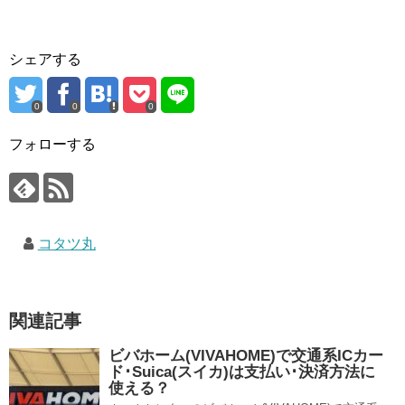
シェアする
0
0
0
フォローする
コタツ丸
関連記事
ビバホーム(VIVAHOME)で交通系ICカー
ド･Suica(スイカ)は支払い･決済方法に
使える？