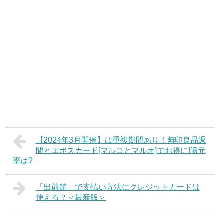
【2024年3月開催】は重複期間あり！無印良品週
間とエポスカード[マルコとマルオ]でお得に!還元
率は?
「出前館」で支払い方法にクレジットカードは
使える？＜最新版＞