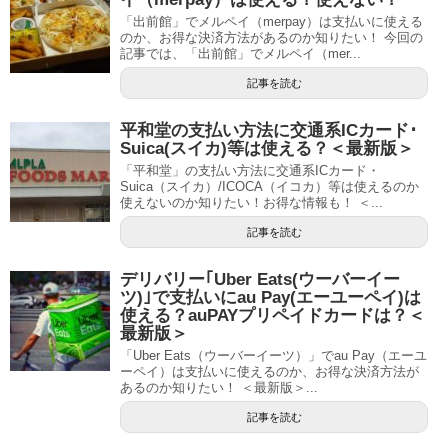
「出前館」でメルペイ（merpay）は支払いに使える
のか、お得な決済方法があるのか知りたい！ 今回の
記事では、「出前館」でメルペイ（mer...
記事を読む
平和堂の支払い方法に交通系ICカード･
Suica(スイカ)等は使える？＜最新版＞
「平和堂」の支払い方法に交通系ICカード・
Suica（スイカ）/ICOCA（イコカ）等は使えるのか
使えないのか知りたい！お得な情報も！ ＜...
記事を読む
デリバリー｢Uber Eats(ウーバーイー
ツ)｣で支払いにau Pay(エーユーペイ)は
使える？auPAYプリペイドカードは？＜
最新版＞
「Uber Eats（ウーバーイーツ）」でau Pay（エーユ
ーペイ）は支払いに使えるのか、お得な決済方法が
あるのか知りたい！ ＜最新版＞...
記事を読む