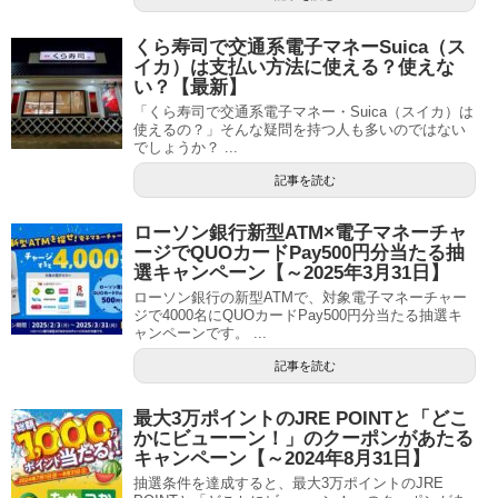
くら寿司で交通系電子マネーSuica（ス
イカ）は支払い方法に使える？使えな
い？【最新】
「くら寿司で交通系電子マネー・Suica（スイカ）は
使えるの？」そんな疑問を持つ人も多いのではない
でしょうか？ ...
記事を読む
ローソン銀行新型ATM×電子マネーチャ
ージでQUOカードPay500円分当たる抽
選キャンペーン【～2025年3月31日】
ローソン銀行の新型ATMで、対象電子マネーチャー
ジで4000名にQUOカードPay500円分当たる抽選キ
ャンペーンです。 ...
記事を読む
最大3万ポイントのJRE POINTと「どこ
かにビューーン！」のクーポンがあたる
キャンペーン【～2024年8月31日】
抽選条件を達成すると、最大3万ポイントのJRE