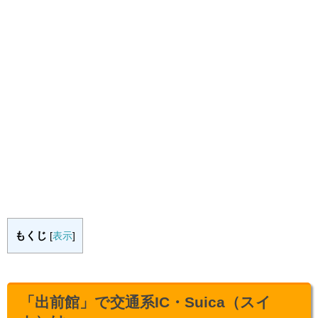
もくじ
[
表示
]
「出前館」で交通系IC・Suica（スイ