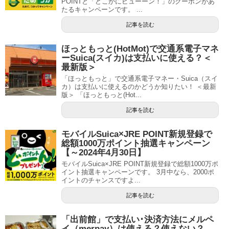
POINTと「どこかにビューーン！」のクーポンがあ
たるキャンペーンです。 ...
記事を読む
ほっともっと(HotMot)で交通系電子マネ
ーSuica(スイカ)は支払いに使える？＜
最新版＞
「ほっともっと」で交通系電子マネー・Suica（スイ
カ）は支払いに使えるのかどうか知りたい！ ＜最新
版＞ 「ほっともっと(Hot...
記事を読む
モバイルSuica×JRE POINT新規登録で
総額1000万ポイント抽選キャンペーン
【～2024年4月30日】
モバイルSuica×JRE POINT新規登録で総額1000万ポ
イント抽選キャンペーンです。 3月中なら、2000ポ
イントのチャンスですよ...
記事を読む
「出前館」で支払い･決済方法にメルペ
イ（merpay）は使える？使えない？