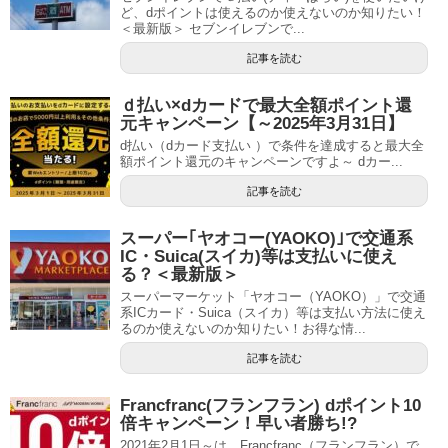
ど、dポイントは使えるのか使えないのか知りたい！
＜最新版＞ セブンイレブンで...
記事を読む
ｄ払い×dカードで最大全額ポイント還
元キャンペーン【～2025年3月31日】
d払い（dカード支払い ）で条件を達成すると最大全
額ポイント還元のキャンペーンですよ～ dカー...
記事を読む
スーパー｢ヤオコー(YAOKO)｣で交通系
IC・Suica(スイカ)等は支払いに使え
る？＜最新版＞
スーパーマーケット「ヤオコー（YAOKO）」で交通
系ICカード・Suica（スイカ）等は支払い方法に使え
るのか使えないのか知りたい！お得な情...
記事を読む
Francfranc(フランフラン) dポイント10
倍キャンペーン！早い者勝ち!?
2021年2月1日～は、Francfranc（フランフラン）で