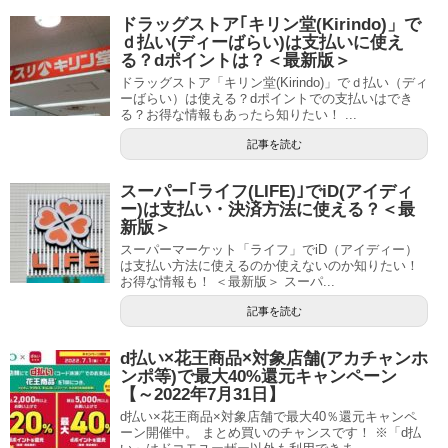
ドラッグストア｢キリン堂(Kirindo)」で
ｄ払い(ディーばらい)は支払いに使え
る？dポイントは？＜最新版＞
ドラッグストア「キリン堂(Kirindo)」でｄ払い（ディ
ーばらい）は使える？dポイントでの支払いはでき
る？お得な情報もあったら知りたい！ ...
記事を読む
スーパー｢ライフ(LIFE)｣でiD(アイディ
ー)は支払い・決済方法に使える？＜最
新版＞
スーパーマーケット「ライフ」でiD（アイディー）
は支払い方法に使えるのか使えないのか知りたい！
お得な情報も！ ＜最新版＞ スーパ...
記事を読む
d払い×花王商品×対象店舗(アカチャンホ
ンポ等)で最大40%還元キャンペーン
【～2022年7月31日】
d払い×花王商品×対象店舗で最大40％還元キャンペ
ーン開催中。 まとめ買いのチャンスです！ ※「d払