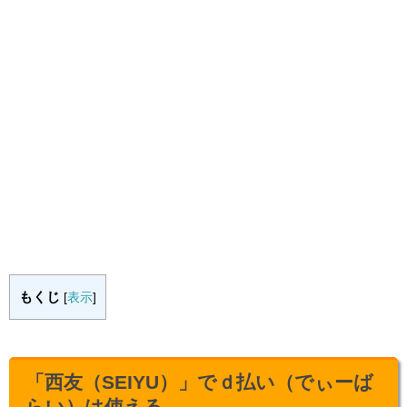
もくじ
[
表示
]
「西友（SEIYU）」でｄ払い（でぃーば
らい）は使える