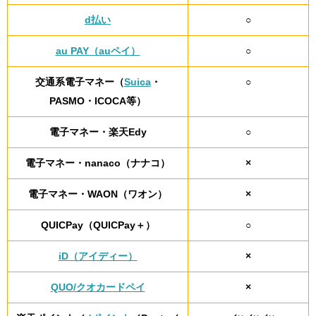
d払い
○
au PAY（auペイ）
○
交通系電子マネー（
Suica
・
○
PASMO・ICOCA等）
電子マネー・楽天Edy
○
電子マネー・nanaco（ナナコ）
×
電子マネー・WAON（ワオン）
×
QUICPay（QUICPay＋）
○
iD（アイディー）
×
QUO/クオカードペイ
×