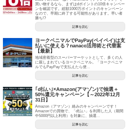
買い物するなら、まずはdポイントの10倍キャンペー
ンを確認です。総額1000万ポイントのキャンペーン
なので、早期に終了する可能性があります。早い者
勝ち!?
記事を読む
ヨークベニマルでPayPay(ペイペイ)は支
払いに使える？nanaco活用術と代替案
【最新】
地域密着型のスーパーマーケットとして、多くの人
に親しまれているヨークベニマル。「ヨークベニマ
ルでもPayPayで支払えたら便...
記事を読む
｢d払い｣×Amazon(アマゾン)で抽選＋
50%還元キャンペーン【～2022年12月
31日】
Amazon（アマゾン）絡みのキャンペーンです！
Amazonでの買物で、「d払い」を利用した人（期間
中5000円以上利用）を対象に、抽選...
記事を読む