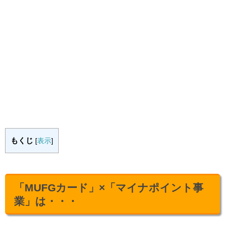
もくじ
[
表示
]
「MUFGカード」×「マイナポイント事
業」は・・・