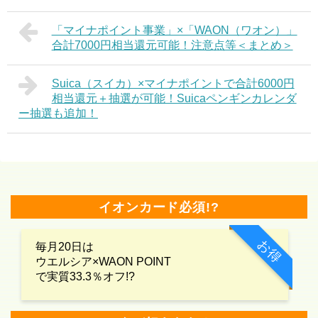
「マイナポイント事業」×「WAON（ワオン）」
合計7000円相当還元可能！注意点等＜まとめ＞
Suica（スイカ）×マイナポイントで合計6000円
相当還元＋抽選が可能！Suicaペンギンカレンダ
ー抽選も追加！
イオンカード必須!?
お得
毎月20日は
ウエルシア×WAON POINT
で実質33.3％オフ!?