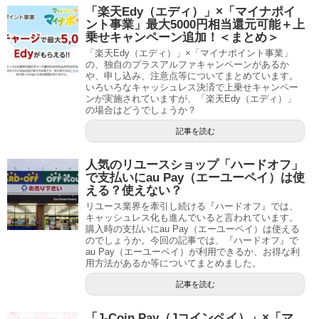
「楽天Edy（エディ）」×「マイナポイ
ント事業」最大5000円相当還元可能＋上
乗せキャンペーン追加！＜まとめ＞
「楽天Edy（エディ）」×「マイナポイント事業」
の、独自のプラスアルファキャンペーンがあるか
や、申し込み、注意点等についてまとめています。
いろいろなキャッシュレス決済で上乗せキャンペー
ンが実施されていますが、「楽天Edy（エディ）」
の場合はどうでしょうか？
記事を読む
人気のリユースショップ「ハードオフ」
で支払いにau Pay（エーユーペイ）は使
える？使えない？
リユース業界を牽引し続ける『ハードオフ』では、
キャッシュレス化も進んでいると言われています。
購入時の支払いにau Pay（エーユーペイ）は使える
のでしょうか。今回の記事では、『ハードオフ』で
au Pay（エーユーペイ）が利用できるか、お得な利
用方法があるか等についてまとめました。
記事を読む
「J-Coin Pay（Jコインペイ）」×「マ