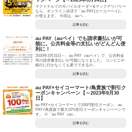
マクドナルドのモバイルオーダー&マックデリバリー
なら、オンライン決済で「au PAY(エーユーペイ)」
が使えます。 今回は、auペ...
記事を読む
au PAY（auペイ）でも請求書払いが可
能に。公共料金等の支払いがどんどん便
利に！
2020年3月31日～、au PAY（auペイ）で、公共料金
等の請求書支払いが可能になりました。 コンビニや
銀行に行かなくても家でできるの...
記事を読む
au PAY×セイコーマート/鳥貴族で割引ク
ーポンキャンペーン【～2023年9月30
日】
au PAY×セイコーマートで100円割引クーポン、au
PAY×鳥貴族で最大10%割引クーポンキャンペーンで
す。 ※「au PAY（au...
記事を読む