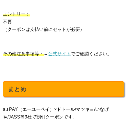
エントリー：
不要
（クーポンは支払い前にセットが必要）
その他注意事項等：
→
公式サイト
でご確認ください。
まとめ
au PAY（エーユーペイ）×ドトール/マツキヨ/いなげ
や/JASS等9社で割引クーポンです。