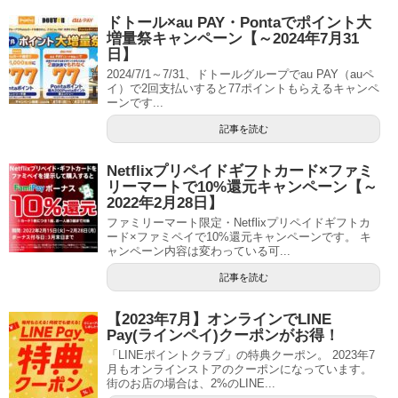
ドトール×au PAY・Pontaでポイント大
増量祭キャンペーン【～2024年7月31
日】
2024/7/1～7/31、ドトールグループでau PAY（auペ
イ）で2回支払いすると77ポイントもらえるキャンペ
ーンです...
記事を読む
Netflixプリペイドギフトカード×ファミ
リーマートで10%還元キャンペーン【～
2022年2月28日】
ファミリーマート限定・Netflixプリペイドギフトカ
ード×ファミペイで10%還元キャンペーンです。 キ
ャンペーン内容は変わっている可...
記事を読む
【2023年7月】オンラインでLINE
Pay(ラインペイ)クーポンがお得！
「LINEポイントクラブ」の特典クーポン。 2023年7
月もオンラインストアのクーポンになっています。
街のお店の場合は、2%のLINE...