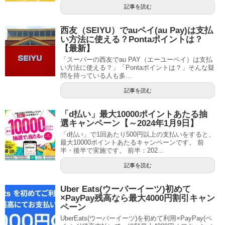
記事を読む
西友（SEIYU）でauペイ(au Pay)は支払
い方法に使える？Pontaポイントは？
【最新】
「スーパーの西友でau PAY（エーユーペイ）は支払
い方法に使える？」「Pontaポイントは？」そんな疑
問を持っている人も多...
記事を読む
「d払い」最大10000ポイントあたる抽
選キャンペーン【～2024年1月9日】
「d払い」で1回あたり500円以上の支払いをすると、
最大10000ポイントあたるキャンペーンです。 前
半・後半で実施です。 前半：202...
記事を読む
Uber Eats(ウーバーイーツ)初めて
×PayPay残高なら最大4000円割引キャン
ペーン
UberEats(ウーバーイーツ)を初めて利用×PayPay(ペ