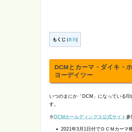
もくじ
[
表示
]
DCMとカーマ・ダイキ・
ヨーデイツー
いつのまにか「DCM」になっている
す。
※
DCMホールディングス公式サイト
参
2021年3月1日付でＤＣＭカー