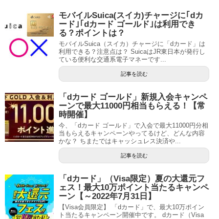
モバイルSuica(スイカ)チャージに｢dカ
ード｣｢dカード ゴールド｣は利用でき
る？ポイントは？
モバイルSuica（スイカ）チャージに「dカード」は
利用できる？注意点は？ SuicaはJR東日本が発行し
ている便利な交通系電子マネーです...
記事を読む
「dカード ゴールド」新規入会キャンペ
ーンで最大11000円相当もらえる！【常
時開催】
今、「dカード ゴールド」で入会で最大11000円分相
当もらえるキャンペーンやってるけど、どんな内容
かな？ ちまたではキャッシュレス決済や...
記事を読む
「dカード」（Visa限定）夏の大還元フ
ェス！最大10万ポイント当たるキャンペ
ーン【～2022年7月31日】
【Visa会員限定】 「dカード」で、最大10万ポイン
ト当たるキャンペーン開催中です。 dカード（Visa