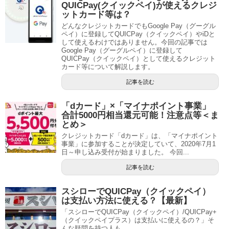
QUICPay(クイックペイ)が使えるクレジ
ットカード等は？
どんなクレジットカードでもGoogle Pay（グーグル
ペイ）に登録してQUICPay（クイックペイ）やiDと
して使えるわけではありません。今回の記事では
Google Pay（グーグルペイ）に登録して
QUICPay（クイックペイ）として使えるクレジット
カード等について解説します。
記事を読む
「dカード」×「マイナポイント事業」
合計5000円相当還元可能！注意点等＜ま
とめ＞
クレジットカード「dカード」は、「マイナポイント
事業」に参加することが決定していて、2020年7月1
日～申し込み受付が始まりました。 今回...
記事を読む
スシローでQUICPay（クイックペイ）
は支払い方法に使える？【最新】
「スシローでQUICPay（クイックペイ）/QUICPay+
（クイックペイプラス）は支払いに使えるの？」そ
んな疑問を持つ人も...