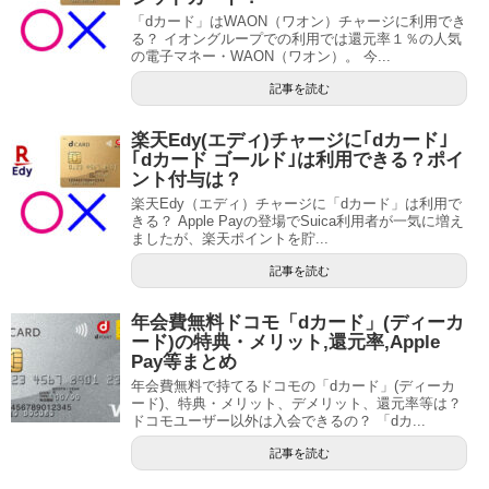
「dカード」はWAON（ワオン）チャージに利用でき
る？ イオングループでの利用では還元率１％の人気
の電子マネー・WAON（ワオン）。 今...
記事を読む
楽天Edy(エディ)チャージに｢dカード｣
｢dカード ゴールド｣は利用できる？ポイ
ント付与は？
楽天Edy（エディ）チャージに「dカード」は利用で
きる？ Apple Payの登場でSuica利用者が一気に増え
ましたが、楽天ポイントを貯...
記事を読む
年会費無料ドコモ「dカード」(ディーカ
ード)の特典・メリット,還元率,Apple
Pay等まとめ
年会費無料で持てるドコモの「dカード」(ディーカ
ード)、特典・メリット、デメリット、還元率等は？
ドコモユーザー以外は入会できるの？ 「dカ...
記事を読む