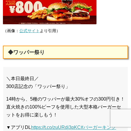
（画像：
公式サイト
より引用）
◆ワッパー祭り
＼本日最終日／
300店記念の「ワッパー祭り」
14時から、5種のワッパーが最大30%オフの300円引き！
直火焼きの100%ビーフを使用した大型本格バーガーセ
ットをお得に楽しもう！
▼アプリDL
https://t.co/zuURdj3pKC
#バーガーキング