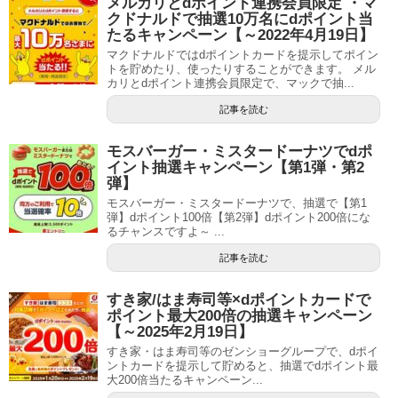
メルカリとdポイント連携会員限定 ・マ
クドナルドで抽選10万名にdポイント当
たるキャンペーン【～2022年4月19日】
マクドナルドではdポイントカードを提示してポイン
トを貯めたり、使ったりすることができます。 メル
カリとdポイント連携会員限定で、マックで抽...
記事を読む
モスバーガー・ミスタードーナツでdポ
イント抽選キャンペーン【第1弾・第2
弾】
モスバーガー・ミスタードーナツで、抽選で【第1
弾】dポイント100倍【第2弾】dポイント200倍にな
るチャンスですよ～ ...
記事を読む
すき家/はま寿司等×dポイントカードで
ポイント最大200倍の抽選キャンペーン
【～2025年2月19日】
すき家・はま寿司等のゼンショーグループで、dポイ
ントカードを提示して貯めると、抽選でdポイント最
大200倍当たるキャンペーン...