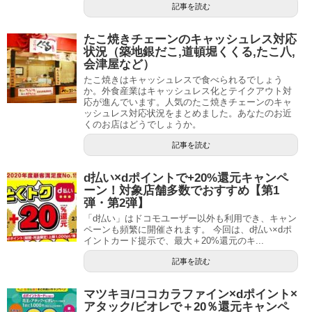
記事を読む
たこ焼きチェーンのキャッシュレス対応
状況（築地銀だこ,道頓堀くくる,たこ八,
会津屋など）
たこ焼きはキャッシュレスで食べられるでしょう
か。外食産業はキャッシュレス化とテイクアウト対
応が進んでいます。人気のたこ焼きチェーンのキャ
ッシュレス対応状況をまとめました。あなたのお近
くのお店はどうでしょうか。
記事を読む
d払い×dポイントで+20%還元キャンペ
ーン！対象店舗多数でおすすめ【第1
弾・第2弾】
「d払い」はドコモユーザー以外も利用でき、キャン
ペーンも頻繁に開催されます。 今回は、d払い×dポ
イントカード提示で、最大＋20%還元のキ...
記事を読む
マツキヨ/ココカラファイン×dポイント×
アタック/ビオレで＋20％還元キャンペ