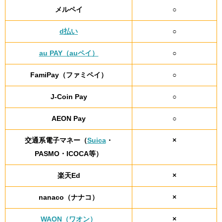
メルペイ
○
d払い
○
au PAY（auペイ）
○
FamiPay（ファミペイ）
○
J-Coin Pay
○
AEON Pay
○
交通系電子マネー（
Suica
・
×
PASMO・ICOCA等）
楽天Ed
×
nanaco（ナナコ）
×
WAON（ワオン）
×