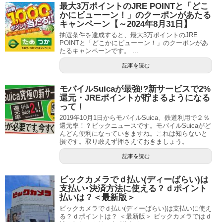
最大3万ポイントのJRE POINTと「どこ
かにビューーン！」のクーポンがあたる
キャンペーン【～2024年8月31日】
抽選条件を達成すると、最大3万ポイントのJRE
POINTと「どこかにビューーン！」のクーポンがあ
たるキャンペーンです。 ...
記事を読む
モバイルSuicaが最強!?新サービスで2%
還元・JREポイントが貯まるようになる
って！
2019年10月1日からモバイルSuica、鉄道利用で２％
還元率！？ビックニュースです。モバイルSuicaがど
んどん便利になっていきますね。これは知らないと
損です。取り敢えず押さえておきましょう。
記事を読む
ビックカメラでｄ払い(ディーばらい)は
支払い･決済方法に使える？ｄポイント
払いは？＜最新版＞
ビックカメラでｄ払い(ディーばらい)は支払いに使え
る？ｄポイントは？ ＜最新版＞ ビックカメラではｄ