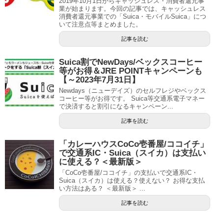
2019年10月1日からキャッシュレス・消費者還元事
業が始まります。今回の記事では、キャッシュレス
消費者還元事業での「Suica・モバイルSuica」につ
いて注意点等まとめました。
記事を読む
Suica割でNewDays/ベックスコーヒー
等がお得＆JRE POINTキャンペーンも
【～2023年7月31日】
Newdays（ニューデイズ）のセルフレジやベックス
コーヒー等がお得です。 Suica等交通系電子マネー
で決済すると割引になるキャンペーン...
記事を読む
「カレーハウスCoCo壱番屋/ココイチ」
で交通系IC・Suica（スイカ）は支払い
に使える？＜最新版＞
「CoCo壱番屋/ココイチ」の支払いで交通系IC・
Suica（スイカ）は使える？使えない？ お得な支払
い方法はある？ ＜最新版＞ ...
記事を読む